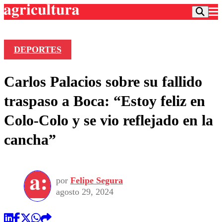
DEPORTES
Podcast
Carlos Palacios sobre su fallido
Frecuencias
Agricultura TV
traspaso a Boca: “Estoy feliz en
Deportes
Colo-Colo y se vio reflejado en la
Entretención
Colo Colo
Noticias
cancha”
Motor
Vida Social
Otros Deportes
Dato Practico
Publicaciones en medios
Seleccion Chilena
Economía
Opinión
Torneo Internacional
Internacional
por
Felipe Segura
Programas
Torneo Nacional
Nacional
agosto 29, 2024
Comercial
Universidad Católica
Política
Universidad de Chile
Sustentabilidad