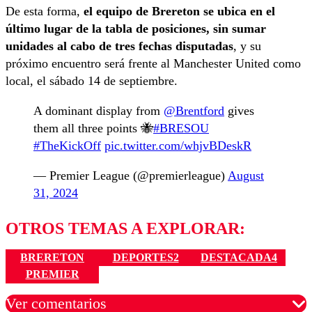
De esta forma,
el equipo de Brereton se ubica en el
último lugar de la tabla de posiciones, sin sumar
unidades al cabo de tres fechas disputadas
, y su
próximo encuentro será frente al Manchester United como
local, el sábado 14 de septiembre.
A dominant display from
@Brentford
gives
them all three points 🐝
#BRESOU
#TheKickOff
pic.twitter.com/whjvBDeskR
— Premier League (@premierleague)
August
31, 2024
OTROS TEMAS A EXPLORAR:
BRERETON
DEPORTES2
DESTACADA4
PREMIER
Ver comentarios