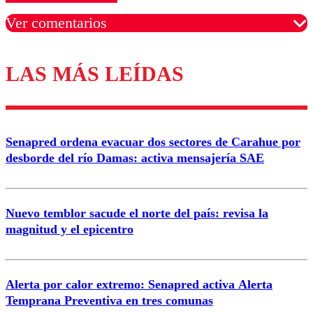
Ver comentarios
LAS MÁS LEÍDAS
Los comentarios son moderados para garantizar un
diálogo respetuoso.
Nombre
Senapred ordena evacuar dos sectores de Carahue por
Correo
desborde del río Damas: activa mensajería SAE
Nuevo temblor sacude el norte del país: revisa la
magnitud y el epicentro
Enviar comentario
Alerta por calor extremo: Senapred activa Alerta
Temprana Preventiva en tres comunas