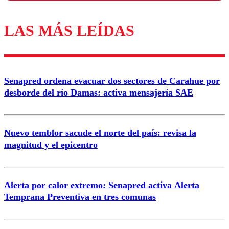
LAS MÁS LEÍDAS
Los comentarios son moderados para garantizar un
diálogo respetuoso.
Nombre
Senapred ordena evacuar dos sectores de Carahue por
Correo
desborde del río Damas: activa mensajería SAE
Nuevo temblor sacude el norte del país: revisa la
magnitud y el epicentro
Enviar comentario
Alerta por calor extremo: Senapred activa Alerta
Temprana Preventiva en tres comunas