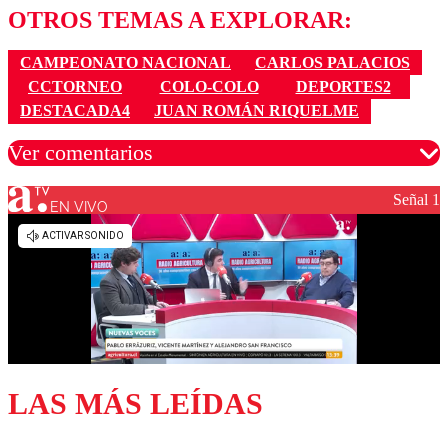
OTROS TEMAS A EXPLORAR:
CAMPEONATO NACIONAL
CARLOS PALACIOS
CCTORNEO
COLO-COLO
DEPORTES2
DESTACADA4
JUAN ROMÁN RIQUELME
Ver comentarios
Señal 1
EN VIVO
Los comentarios son moderados para garantizar un
diálogo respetuoso.
Nombre
Correo
LAS MÁS LEÍDAS