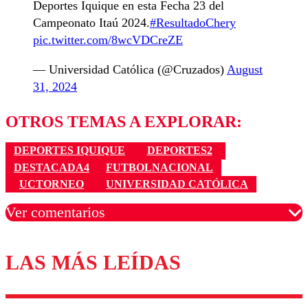
Deportes Iquique en esta Fecha 23 del
Campeonato Itaú 2024.
#ResultadoChery
pic.twitter.com/8wcVDCreZE
— Universidad Católica (@Cruzados)
August
31, 2024
OTROS TEMAS A EXPLORAR:
DEPORTES IQUIQUE
DEPORTES2
DESTACADA4
FUTBOLNACIONAL
UCTORNEO
UNIVERSIDAD CATÓLICA
Ver comentarios
LAS MÁS LEÍDAS
Los comentarios son moderados para garantizar un
diálogo respetuoso.
Nombre