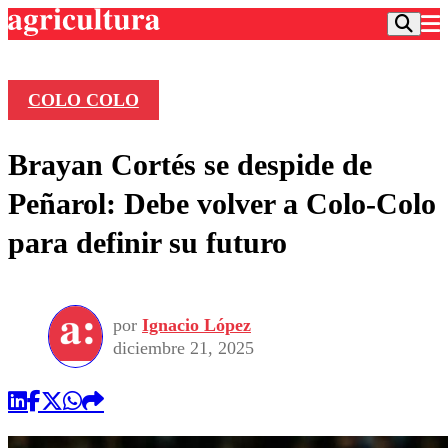
COLO COLO
Podcast
Brayan Cortés se despide de
Frecuencias
Agricultura TV
Peñarol: Debe volver a Colo-Colo
Deportes
para definir su futuro
Entretención
Colo Colo
Noticias
Motor
Vida Social
Otros Deportes
Dato Practico
Publicaciones en medios
por
Ignacio López
Seleccion Chilena
Economía
Opinión
diciembre 21, 2025
Torneo Internacional
Internacional
Programas
Torneo Nacional
Nacional
Comercial
Universidad Católica
Política
Universidad de Chile
Sustentabilidad