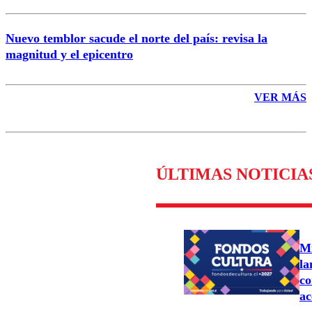
Nuevo temblor sacude el norte del país: revisa la
magnitud y el epicentro
VER MÁS
ÚLTIMAS NOTICIA
Mi
la
co
ac