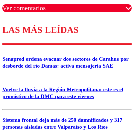
Ver comentarios
LAS MÁS LEÍDAS
Los comentarios son moderados para garantizar un
diálogo respetuoso.
Nombre
Senapred ordena evacuar dos sectores de Carahue por
Correo
desborde del río Damas: activa mensajería SAE
Vuelve la lluvia a la Región Metropolitana: este es el
pronóstico de la DMC para este viernes
Enviar comentario
Sistema frontal deja más de 250 damnificados y 317
personas aisladas entre Valparaíso y Los Ríos