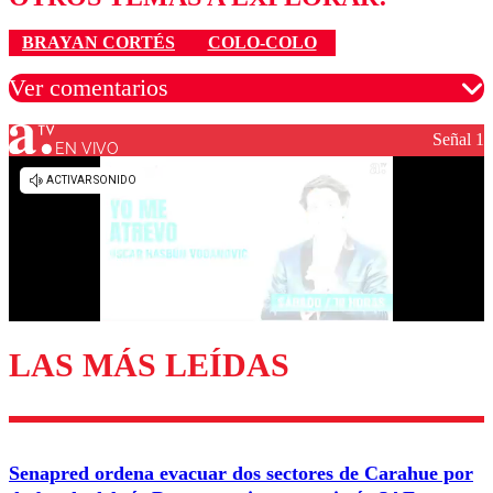
BRAYAN CORTÉS
COLO-COLO
Ver comentarios
Señal 1
EN VIVO
Los comentarios son moderados para garantizar un
diálogo respetuoso.
Nombre
Correo
LAS MÁS LEÍDAS
Enviar comentario
Senapred ordena evacuar dos sectores de Carahue por