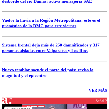
desborde del río Damas: activa mensajería SAE
Vuelve la lluvia a la Región Metropolitana: este es el
pronóstico de la DMC para este viernes
Sistema frontal deja más de 250 damnificados y 317
personas aisladas entre Valparaíso y Los Ríos
Nuevo temblor sacude el norte del país: revisa la
magnitud y el epicentro
VER MÁS
Señal 2