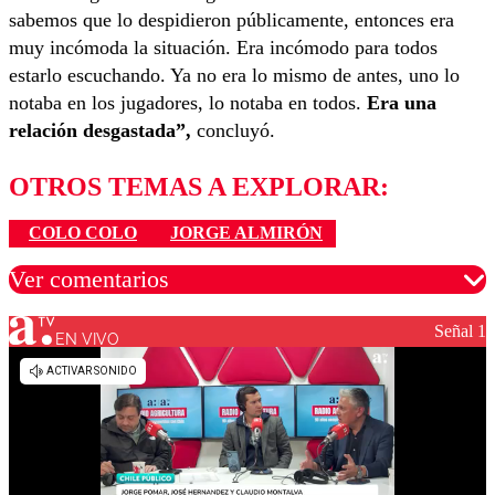
sabemos que lo despidieron públicamente, entonces era
muy incómoda la situación. Era incómodo para todos
estarlo escuchando. Ya no era lo mismo de antes, uno lo
notaba en los jugadores, lo notaba en todos.
Era una
relación desgastada”,
concluyó.
OTROS TEMAS A EXPLORAR:
COLO COLO
JORGE ALMIRÓN
Ver comentarios
Señal 1
EN VIVO
Los comentarios son moderados para garantizar un
diálogo respetuoso.
Nombre
Correo