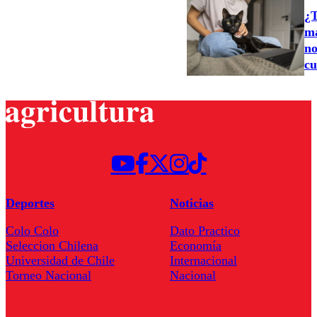
¿T
ma
no
cu
Deportes
Noticias
Colo Colo
Dato Practico
Seleccion Chilena
Economía
Universidad de Chile
Internacional
Torneo Nacional
Nacional