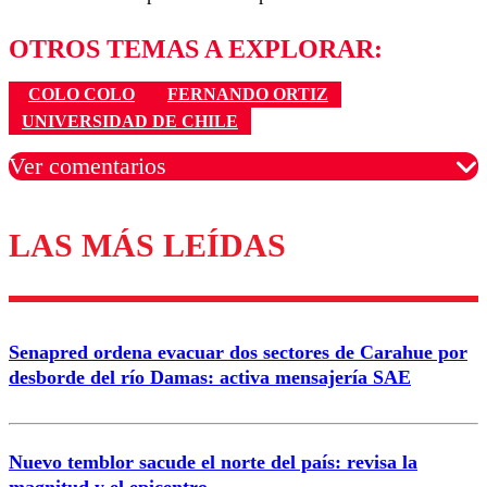
OTROS TEMAS A EXPLORAR:
COLO COLO
FERNANDO ORTIZ
UNIVERSIDAD DE CHILE
Ver comentarios
LAS MÁS LEÍDAS
Los comentarios son moderados para garantizar un
diálogo respetuoso.
Nombre
Senapred ordena evacuar dos sectores de Carahue por
Correo
desborde del río Damas: activa mensajería SAE
Nuevo temblor sacude el norte del país: revisa la