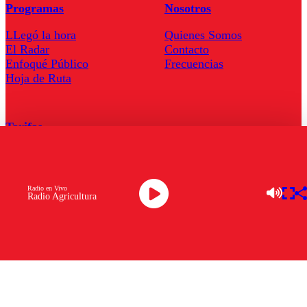
Programas
Nosotros
LLegó la hora
Quienes Somos
El Radar
Contacto
Enfoqué Público
Frecuencias
Hoja de Ruta
Tarifas
Comercial
Tarifas Servel Radio
Radio en Vivo
Radio Agricultura
Radio en Vivo
TV en Vivo
Descarga la APP