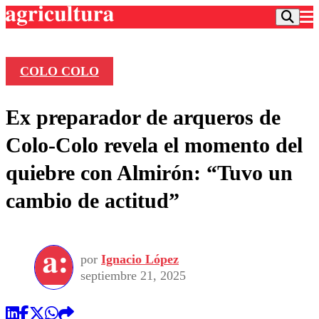
COLO COLO
Podcast
Ex preparador de arqueros de
Frecuencias
Agricultura TV
Colo-Colo revela el momento del
Deportes
quiebre con Almirón: “Tuvo un
Entretención
Colo Colo
Noticias
cambio de actitud”
Motor
Vida Social
Otros Deportes
Dato Practico
Publicaciones en medios
Seleccion Chilena
Economía
Opinión
Torneo Internacional
Internacional
por
Ignacio López
Programas
Torneo Nacional
Nacional
septiembre 21, 2025
Comercial
Universidad Católica
Política
Universidad de Chile
Sustentabilidad