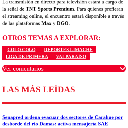
La transmisión en directo para televisión estará a cargo de
la señal de
TNT Sports Premium
. Para quienes prefieran
el streaming online, el encuentro estará disponible a través
de las plataformas
Max
y
DGO
.
OTROS TEMAS A EXPLORAR:
COLO COLO
DEPORTES LIMACHE
LIGA DE PRIMERA
VALPARAÍSO
Ver comentarios
LAS MÁS LEÍDAS
Los comentarios son moderados para garantizar un
diálogo respetuoso.
Nombre
Senapred ordena evacuar dos sectores de Carahue por
Correo
desborde del río Damas: activa mensajería SAE