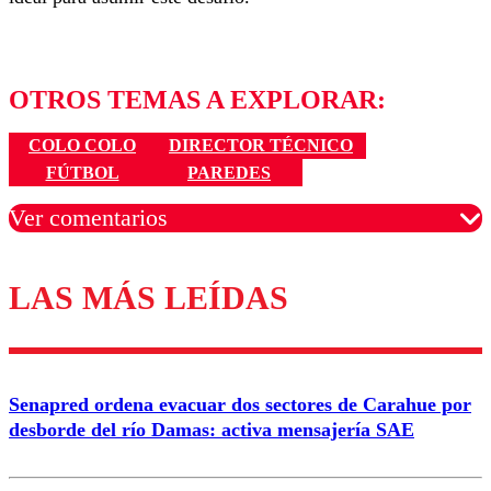
OTROS TEMAS A EXPLORAR:
COLO COLO
DIRECTOR TÉCNICO
FÚTBOL
PAREDES
Ver comentarios
LAS MÁS LEÍDAS
Los comentarios son moderados para garantizar un
diálogo respetuoso.
Nombre
Senapred ordena evacuar dos sectores de Carahue por
Correo
desborde del río Damas: activa mensajería SAE