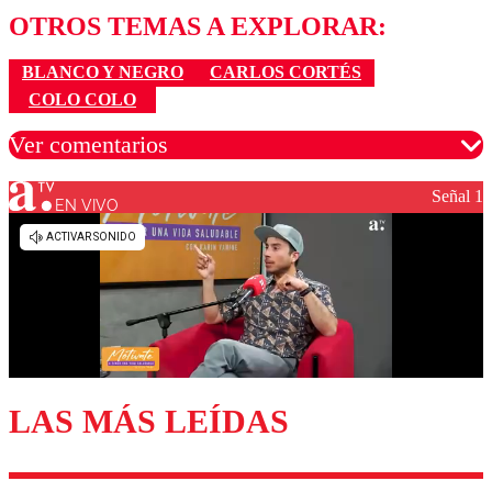
OTROS TEMAS A EXPLORAR:
BLANCO Y NEGRO
CARLOS CORTÉS
COLO COLO
Ver comentarios
Señal 1
EN VIVO
Los comentarios son moderados para garantizar un
diálogo respetuoso.
Nombre
Correo
LAS MÁS LEÍDAS
Enviar comentario