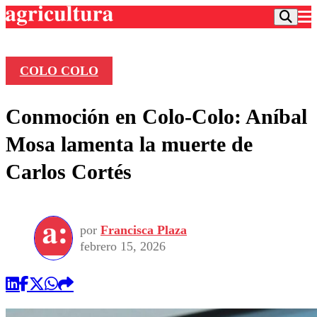
COLO COLO
Podcast
Conmoción en Colo-Colo: Aníbal
Frecuencias
Agricultura TV
Mosa lamenta la muerte de
Deportes
Carlos Cortés
Entretención
Colo Colo
Noticias
Motor
Vida Social
Otros Deportes
Dato Practico
Publicaciones en medios
por
Francisca Plaza
Seleccion Chilena
Economía
Opinión
febrero 15, 2026
Torneo Internacional
Internacional
Programas
Torneo Nacional
Nacional
Comercial
Universidad Católica
Política
Universidad de Chile
Sustentabilidad