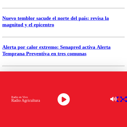
Nuevo temblor sacude el norte del país: revisa la
magnitud y el epicentro
Enviar comentario
Alerta por calor extremo: Senapred activa Alerta
Temprana Preventiva en tres comunas
Semana legislativa estará marcada por el fin de la
tramitación del proyecto de reconstrucción
Radio en Vivo
VER MÁS
Radio Agricultura