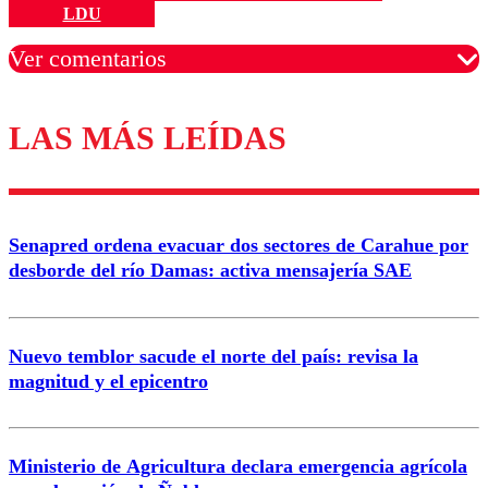
LDU
Ver comentarios
LAS MÁS LEÍDAS
Los comentarios son moderados para garantizar un
diálogo respetuoso.
Nombre
Senapred ordena evacuar dos sectores de Carahue por
Correo
desborde del río Damas: activa mensajería SAE
Nuevo temblor sacude el norte del país: revisa la
magnitud y el epicentro
Enviar comentario
Ministerio de Agricultura declara emergencia agrícola