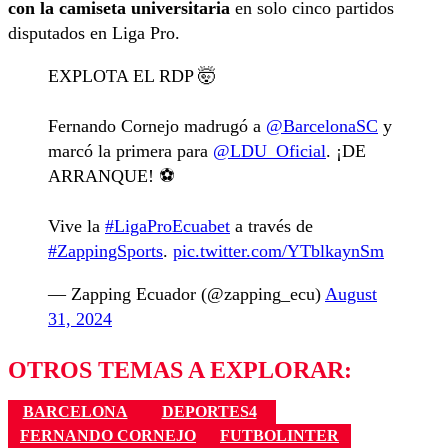
con la camiseta universitaria
en solo cinco partidos
disputados en Liga Pro.
EXPLOTA EL RDP 🤯
Fernando Cornejo madrugó a
@BarcelonaSC
y
marcó la primera para
@LDU_Oficial
. ¡DE
ARRANQUE! ⚽️
Vive la
#LigaProEcuabet
a través de
#ZappingSports
.
pic.twitter.com/YTblkaynSm
— Zapping Ecuador (@zapping_ecu)
August
31, 2024
OTROS TEMAS A EXPLORAR:
BARCELONA
DEPORTES4
FERNANDO CORNEJO
FUTBOLINTER