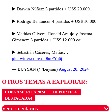
▶️ Darwin Núñez: 5 partidos + US$ 20.000.
▶️ Rodrigo Bentancur 4 partidos + US$ 16.000.
▶️ Mathías Olivera, Ronald Araujo y Josema
Giménez: 3 partidos + US$ 12.000 c/u.
▶️ Sebastián Cáceres, Matías…
pic.twitter.com/xn0hnPYq6j
— BUYSAN (@Buysan)
August 28, 2024
OTROS TEMAS A EXPLORAR:
COPA AMÉRICA 2024
DEPORTES4
DESTACADA4
Ver comentarios