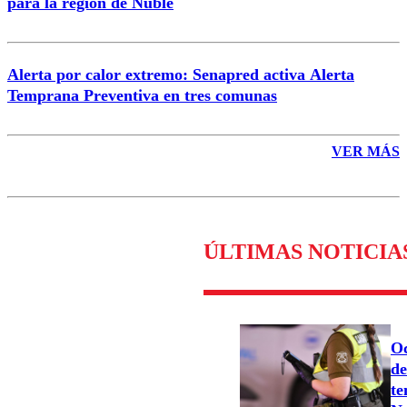
para la región de Ñuble
Alerta por calor extremo: Senapred activa Alerta
Temprana Preventiva en tres comunas
VER MÁS
ÚLTIMAS NOTICIA
Oc
de
te