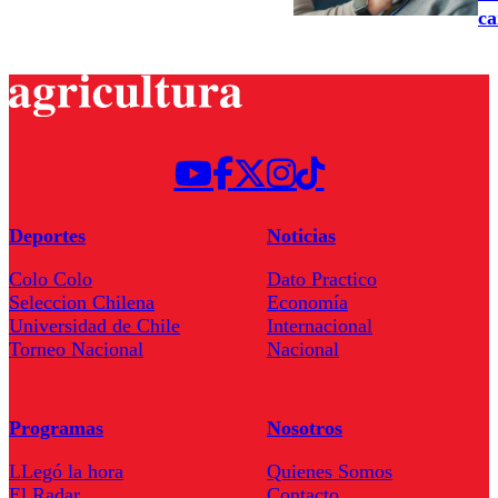
ca
Deportes
Noticias
Colo Colo
Dato Practico
Seleccion Chilena
Economía
Universidad de Chile
Internacional
Torneo Nacional
Nacional
Programas
Nosotros
LLegó la hora
Quienes Somos
El Radar
Contacto