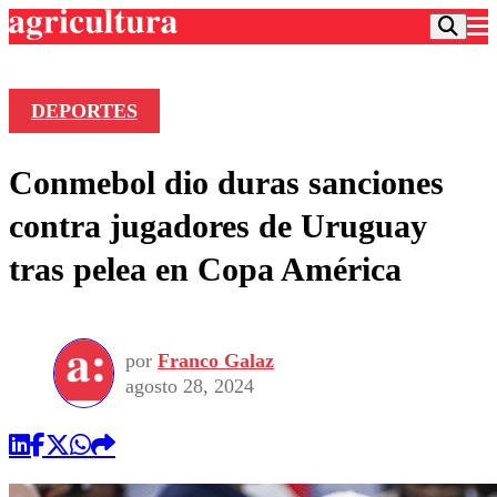
DEPORTES
Podcast
Conmebol dio duras sanciones
Frecuencias
Agricultura TV
contra jugadores de Uruguay
Deportes
tras pelea en Copa América
Entretención
Colo Colo
Noticias
Motor
Vida Social
Otros Deportes
Dato Practico
Publicaciones en medios
por
Franco Galaz
Seleccion Chilena
Economía
Opinión
agosto 28, 2024
Torneo Internacional
Internacional
Programas
Torneo Nacional
Nacional
Comercial
Universidad Católica
Política
Universidad de Chile
Sustentabilidad