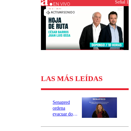
Universidad Católica
Política
Señal 1
EN VIVO
Universidad de Chile
Sustentabilidad
LAS MÁS LEÍDAS
Senapred
ordena
evacuar dos
sectores de
Carahue por