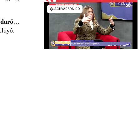
 duró
…
cluyó.