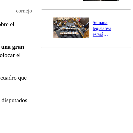
Senapred
activa Alerta
cornejo
Temprana
Preventiva en
Semana
bre el
tres comunas
legislativa
estará
marcada por
e una gran
el fin de la
tramitación
olocar el
del proyecto
de
reconstrucción
 cuadro que
s disputados