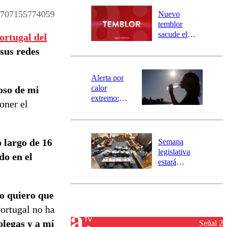
desborde del
río Damas:
707155774059
Nuevo
activa
temblor
mensajería
sacude el
ortugal del
SAE
norte del país:
 sus redes
revisa la
magnitud y el
epicentro
Alerta por
calor
oso de mi
extremo:
oner el
Senapred
activa Alerta
Temprana
Preventiva en
 largo de 16
Semana
tres comunas
legislativa
do en el
estará
marcada por
el fin de la
tramitación
lo quiero que
del proyecto
ortugal no ha
de
olegas y a mí
reconstrucción
Señal 2