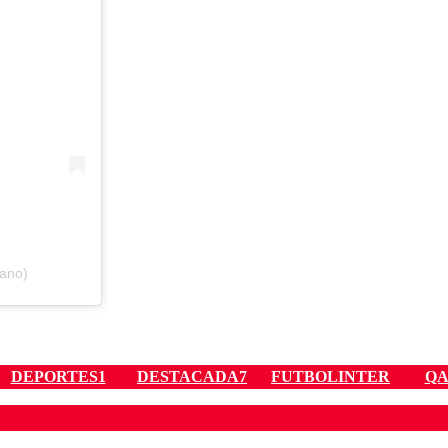
iano)
DEPORTES1
DESTACADA7
FUTBOLINTER
QA