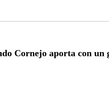
ados para garantizar un diálogo respetuoso.
Correo
Enviar c
do Cornejo aporta con un g