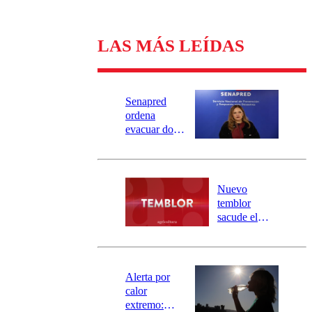
LAS MÁS LEÍDAS
Senapred
ordena
evacuar dos
sectores de
Carahue por
desborde del
río Damas:
Nuevo
activa
temblor
mensajería
sacude el
SAE
norte del país:
revisa la
magnitud y el
epicentro
Alerta por
calor
extremo: