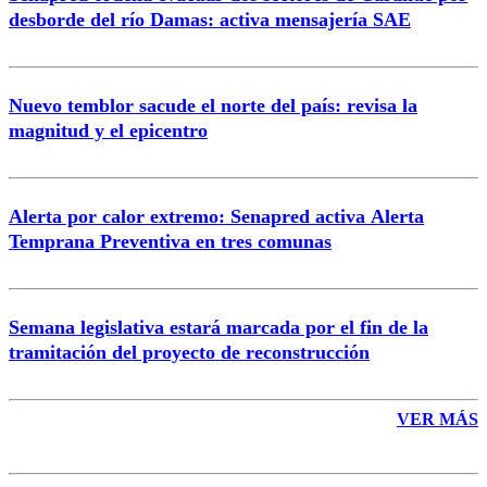
Correo
desborde del río Damas: activa mensajería SAE
Nuevo temblor sacude el norte del país: revisa la
magnitud y el epicentro
Enviar comentario
Alerta por calor extremo: Senapred activa Alerta
Temprana Preventiva en tres comunas
Semana legislativa estará marcada por el fin de la
tramitación del proyecto de reconstrucción
VER MÁS