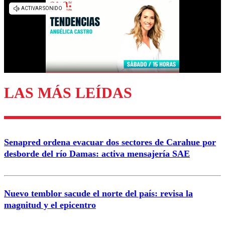
diálogo respetuoso.
Nombre
Correo
LAS MÁS LEÍDAS
Enviar comentario
Senapred ordena evacuar dos sectores de Carahue por
desborde del río Damas: activa mensajería SAE
Nuevo temblor sacude el norte del país: revisa la
magnitud y el epicentro