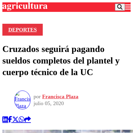
DEPORTES
Podcast
Cruzados seguirá pagando
Frecuencias
Agricultura TV
sueldos completos del plantel y
Deportes
cuerpo técnico de la UC
Entretención
Colo Colo
Noticias
Motor
Vida Social
Otros Deportes
Dato Practico
Publicaciones en medios
por
Francisca Plaza
Seleccion Chilena
Economía
Opinión
julio 05, 2020
Torneo Internacional
Internacional
Programas
Torneo Nacional
Nacional
Comercial
Universidad Católica
Política
Universidad de Chile
Sustentabilidad