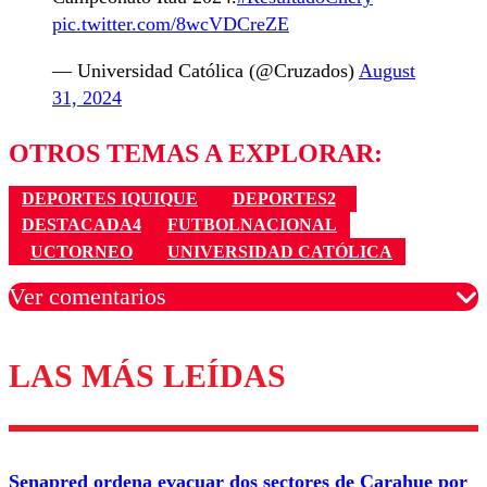
pic.twitter.com/8wcVDCreZE
— Universidad Católica (@Cruzados)
August
31, 2024
OTROS TEMAS A EXPLORAR:
DEPORTES IQUIQUE
DEPORTES2
DESTACADA4
FUTBOLNACIONAL
UCTORNEO
UNIVERSIDAD CATÓLICA
Ver comentarios
LAS MÁS LEÍDAS
Los comentarios son moderados para garantizar un
diálogo respetuoso.
Nombre
Senapred ordena evacuar dos sectores de Carahue por