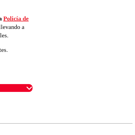
la
Policía de
llevando a
les.
tes.