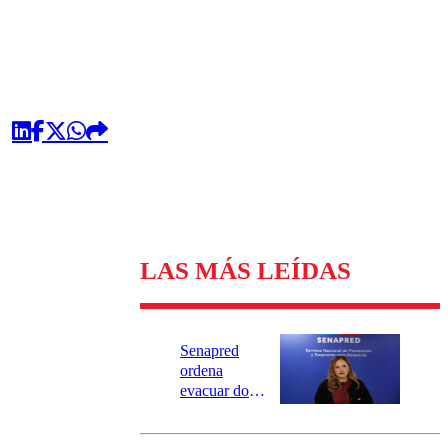
LAS MÁS LEÍDAS
Senapred
ordena
evacuar dos
sectores de
Carahue por