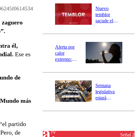
desborde del
río Damas:
06245f0614534
Nuevo
activa
temblor
mensajería
sacude el
l zaguero
SAE
norte del país:
”.
revisa la
magnitud y el
tra él,
epicentro
Alerta por
calor
ndial.
Ese es
extremo:
Senapred
activa Alerta
Mundo de
Temprana
Preventiva en
Semana
tres comunas
legislativa
estará
l Mundo más
marcada por
el fin de la
tramitación
del proyecto
“el partido
de
Pero, de
reconstrucción
Señal 2