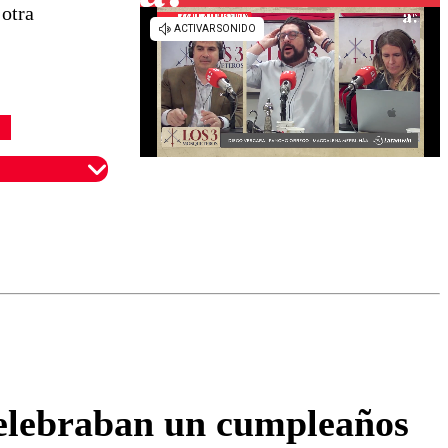
 otra
omentario
celebraban un cumpleaños