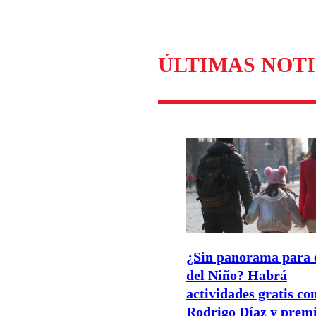
Enviar c
ÚLTIMAS NOTI
¿Sin panorama para 
del Niño? Habrá
actividades gratis co
Rodrigo Díaz y premi