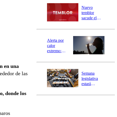
desborde del
río Damas:
Nuevo
activa
temblor
mensajería
sacude el
SAE
norte del país:
revisa la
magnitud y el
epicentro
Alerta por
calor
extremo:
Senapred
activa Alerta
n en una
Temprana
Preventiva en
ededor de las
Semana
tres comunas
legislativa
estará
marcada por
no, donde los
el fin de la
tramitación
del proyecto
de
paros
reconstrucción