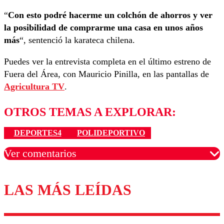
“
Con esto podré hacerme un colchón de ahorros y ver
la posibilidad de comprarme una casa en unos años
más
“, sentenció la karateca chilena.
Puedes ver la entrevista completa en el último estreno de
Fuera del Área, con Mauricio Pinilla, en las pantallas de
Agricultura TV
.
OTROS TEMAS A EXPLORAR:
DEPORTES4
POLIDEPORTIVO
Ver comentarios
LAS MÁS LEÍDAS
Los comentarios son moderados para garantizar un
diálogo respetuoso.
Nombre