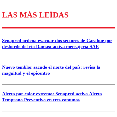
LAS MÁS LEÍDAS
Los comentarios son moderados para garantizar un
diálogo respetuoso.
Nombre
Senapred ordena evacuar dos sectores de Carahue por
Correo
desborde del río Damas: activa mensajería SAE
Nuevo temblor sacude el norte del país: revisa la
magnitud y el epicentro
Enviar comentario
Alerta por calor extremo: Senapred activa Alerta
Temprana Preventiva en tres comunas