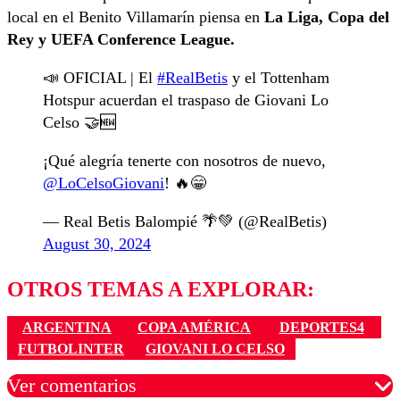
local en el Benito Villamarín piensa en
La Liga, Copa del
Rey y UEFA Conference League.
📣 OFICIAL | El
#RealBetis
y el Tottenham
Hotspur acuerdan el traspaso de Giovani Lo
Celso 🤝🆕
¡Qué alegría tenerte con nosotros de nuevo,
@LoCelsoGiovani
! 🔥😁
— Real Betis Balompié 🌴💚 (@RealBetis)
August 30, 2024
OTROS TEMAS A EXPLORAR:
ARGENTINA
COPA AMÉRICA
DEPORTES4
FUTBOLINTER
GIOVANI LO CELSO
Ver comentarios