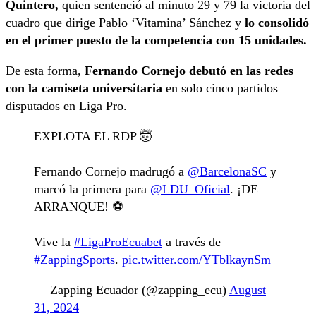
Quintero,
quien sentenció al minuto 29 y 79 la victoria del
cuadro que dirige Pablo ‘Vitamina’ Sánchez y
lo consolidó
en el primer puesto de la competencia con 15 unidades.
De esta forma,
Fernando Cornejo debutó en las redes
con la camiseta universitaria
en solo cinco partidos
disputados en Liga Pro.
EXPLOTA EL RDP 🤯
Fernando Cornejo madrugó a
@BarcelonaSC
y
marcó la primera para
@LDU_Oficial
. ¡DE
ARRANQUE! ⚽️
Vive la
#LigaProEcuabet
a través de
#ZappingSports
.
pic.twitter.com/YTblkaynSm
— Zapping Ecuador (@zapping_ecu)
August
31, 2024