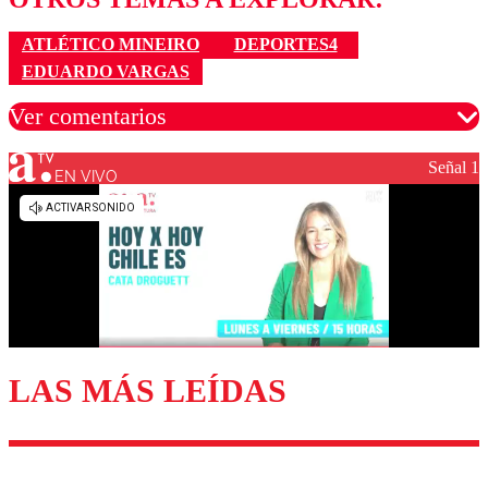
ATLÉTICO MINEIRO
DEPORTES4
EDUARDO VARGAS
Ver comentarios
Señal 1
EN VIVO
Los comentarios son moderados para garantizar un
diálogo respetuoso.
Nombre
Correo
LAS MÁS LEÍDAS
Enviar comentario