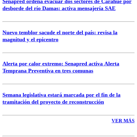
Senapred ordena evacuar dos sectores de Carahue por
Correo
desborde del río Damas: activa mensajería SAE
Nuevo temblor sacude el norte del país: revisa la
magnitud y el epicentro
Enviar comentario
Alerta por calor extremo: Senapred activa Alerta
Temprana Preventiva en tres comunas
Semana legislativa estará marcada por el fin de la
tramitación del proyecto de reconstrucción
VER MÁS