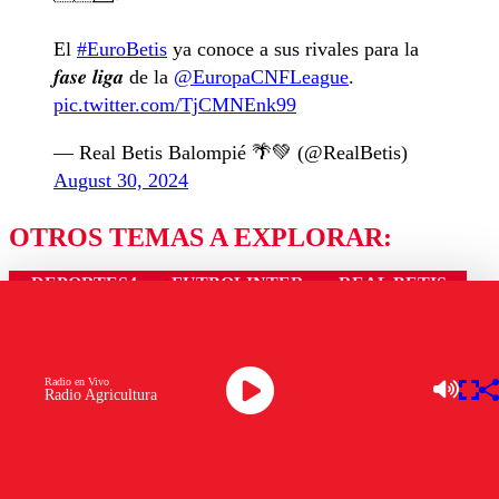
El
#EuroBetis
ya conoce a sus rivales para la
𝒇𝒂𝒔𝒆 𝒍𝒊𝒈𝒂 de la
@EuropaCNFLeague
.
pic.twitter.com/TjCMNEnk99
— Real Betis Balompié 🌴💚 (@RealBetis)
August 30, 2024
OTROS TEMAS A EXPLORAR:
DEPORTES4
FUTBOLINTER
REAL BETIS
Ver comentarios
Radio en Vivo
Radio Agricultura
LAS MÁS LEÍDAS
Los comentarios son moderados para garantizar un
diálogo respetuoso.
Nombre