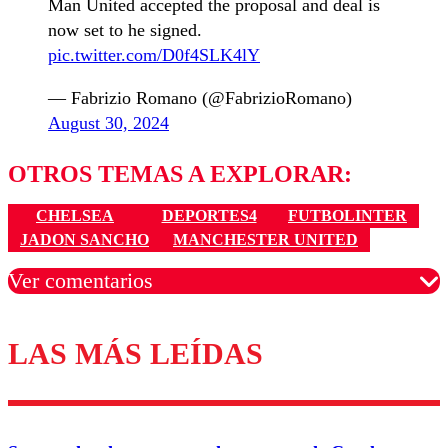
Man United accepted the proposal and deal is
now set to he signed.
pic.twitter.com/D0f4SLK4lY
— Fabrizio Romano (@FabrizioRomano)
August 30, 2024
OTROS TEMAS A EXPLORAR:
CHELSEA
DEPORTES4
FUTBOLINTER
JADON SANCHO
MANCHESTER UNITED
Ver comentarios
LAS MÁS LEÍDAS
Los comentarios son moderados para garantizar un
diálogo respetuoso.
Nombre