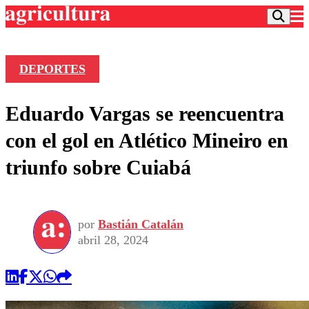
DEPORTES
Podcast
Eduardo Vargas se reencuentra
Frecuencias
Agricultura TV
con el gol en Atlético Mineiro en
Deportes
triunfo sobre Cuiabá
Entretención
Colo Colo
Noticias
Motor
Vida Social
Otros Deportes
Dato Practico
Publicaciones en medios
por
Bastián Catalán
Seleccion Chilena
Economía
Opinión
abril 28, 2024
Torneo Internacional
Internacional
Programas
Torneo Nacional
Nacional
Comercial
Universidad Católica
Política
Universidad de Chile
Sustentabilidad