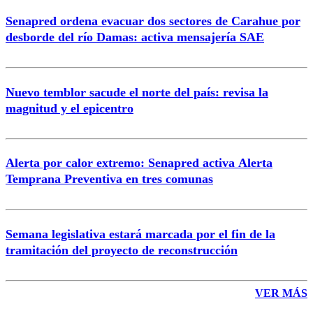
Senapred ordena evacuar dos sectores de Carahue por
Correo
desborde del río Damas: activa mensajería SAE
Nuevo temblor sacude el norte del país: revisa la
magnitud y el epicentro
Enviar comentario
Alerta por calor extremo: Senapred activa Alerta
Temprana Preventiva en tres comunas
Semana legislativa estará marcada por el fin de la
tramitación del proyecto de reconstrucción
VER MÁS