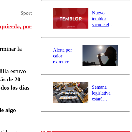
desborde del
río Damas:
Sport
Nuevo
activa
temblor
mensajería
sacude el
zquierda, por
SAE
norte del país:
revisa la
magnitud y el
erminar la
epicentro
Alerta por
calor
extremo:
Senapred
illa estuvo
activa Alerta
ás de 20
Temprana
Preventiva en
dos los días
Semana
tres comunas
legislativa
estará
marcada por
de algo
el fin de la
tramitación
del proyecto
de