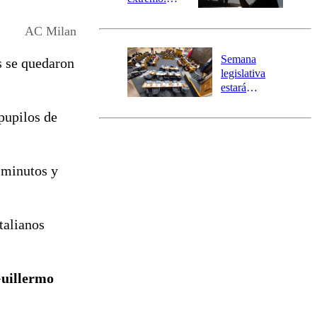
Senapred
activa Alerta
AC Milan
Temprana
Preventiva en
Semana
s se quedaron
tres comunas
legislativa
estará
marcada por
 pupilos de
el fin de la
tramitación
del proyecto
de
 minutos y
reconstrucción
talianos
Guillermo