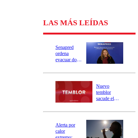
LAS MÁS LEÍDAS
Senapred
ordena
evacuar dos
sectores de
Carahue por
desborde del
río Damas:
Nuevo
activa
temblor
mensajería
sacude el
SAE
norte del país:
revisa la
magnitud y el
epicentro
Alerta por
calor
extremo: