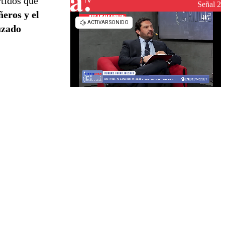
rtidos que
reconstrucción
Señal 2
eros y el
uzado