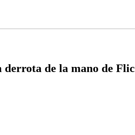
ados para garantizar un diálogo respetuoso.
Correo
Enviar c
 derrota de la mano de Fli