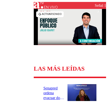
Universidad Católica
Política
Señal 1
Universidad de Chile
Sustentabilidad
EN VIVO
LAS MÁS LEÍDAS
Senapred
ordena
evacuar dos
sectores de
Carahue por