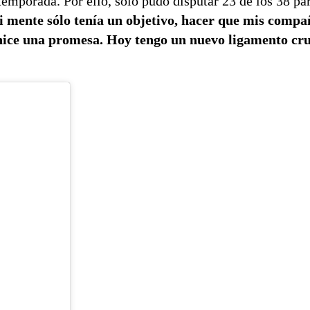
temporada. Por ello, solo pudo disputar 23 de los 38 pa
 mente sólo tenía un objetivo, hacer que mis compañ
 hice una promesa. Hoy tengo un nuevo ligamento cr