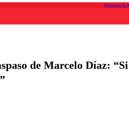
Descarga la 
aspaso de Marcelo Díaz: “Si
s”