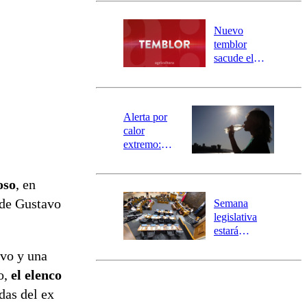
desborde del
río Damas:
Nuevo
activa
temblor
mensajería
sacude el
SAE
norte del país:
revisa la
magnitud y el
epicentro
Alerta por
calor
extremo:
Senapred
activa Alerta
oso
, en
Temprana
Preventiva en
 de Gustavo
Semana
tres comunas
legislativa
estará
marcada por
vo y una
el fin de la
tramitación
o,
el elenco
del proyecto
das del ex
de