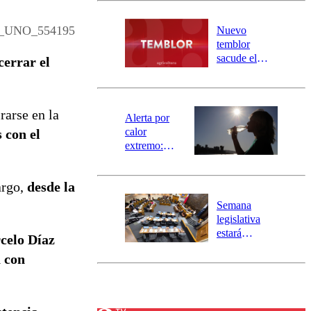
desborde del
río Damas:
_UNO_554195
Nuevo
activa
temblor
mensajería
sacude el
cerrar el
SAE
norte del país:
revisa la
magnitud y el
rarse en la
epicentro
Alerta por
calor
 con el
extremo:
Senapred
activa Alerta
argo,
desde la
Temprana
Preventiva en
Semana
tres comunas
legislativa
estará
celo Díaz
marcada por
a con
el fin de la
tramitación
del proyecto
de