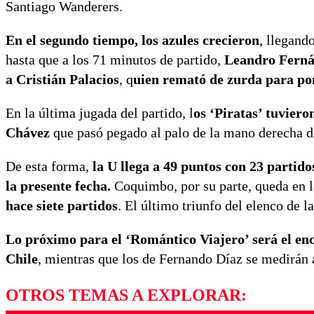
Santiago Wanderers.
En el segundo tiempo, los azules crecieron
, llegand
hasta que a los 71 minutos de partido,
Leandro Fernán
a Cristián Palacios
, q
uien remató de zurda para pone
En la última jugada del partido, l
os ‘Piratas’ tuvier
Chávez
que pasó pegado al palo de la mano derecha de
De esta forma,
la U llega a 49 puntos con 23 partido
la presente fecha.
Coquimbo, por su parte, queda en l
hace siete partidos
. El último triunfo del elenco de l
Lo próximo para el ‘Romántico Viajero’ será el enc
Chile
, mientras que los de Fernando Díaz se medirán 
OTROS TEMAS A EXPLORAR: