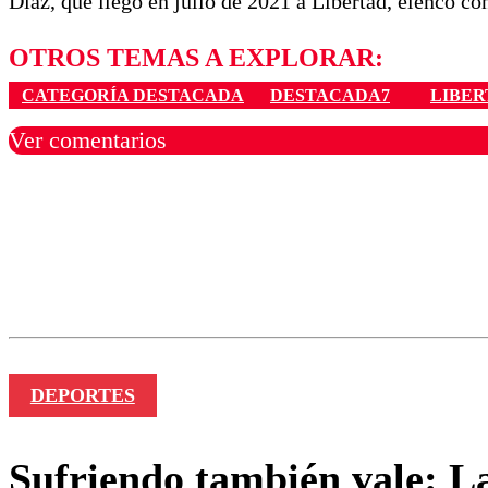
Díaz, que llegó en julio de 2021 a Libertad, elenco c
OTROS TEMAS A EXPLORAR:
CATEGORÍA DESTACADA
DESTACADA7
LIBER
Ver comentarios
Los comentarios son moder
Nombre
DEPORTES
Sufriendo también vale: L