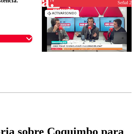
tencia.
reconstrucción
Señal 2
omentario
toria sobre Coquimbo para