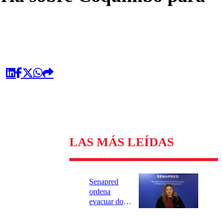
LAS MÁS LEÍDAS
Senapred
ordena
evacuar dos
sectores de
Carahue por