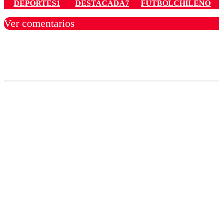
DEPORTES1
DESTACADA7
FUTBOLCHILENO
Ver comentarios
Los comentarios son moder
Nombre