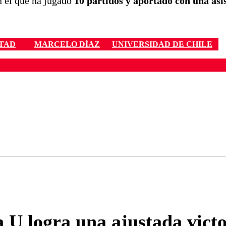
on el que ha jugado
10 partidos y aportado con una asis
TAD
MARCELO DÍAZ
UNIVERSIDAD DE CHILE
ados para garantizar un diálogo respetuoso.
Correo
Enviar c
a U logra una ajustada vic