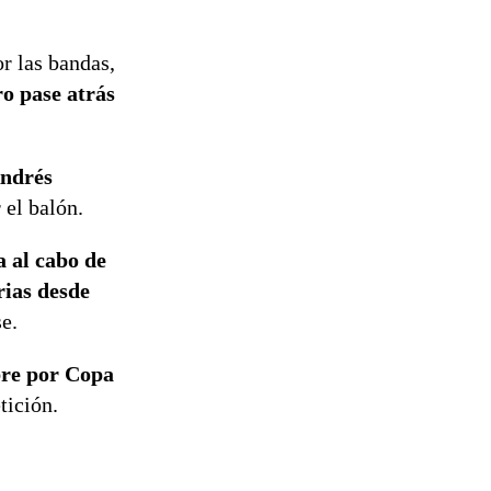
reconstrucción
r las bandas,
o pase atrás
Andrés
 el balón.
a al cabo de
rias desde
e.
bre por Copa
tición.