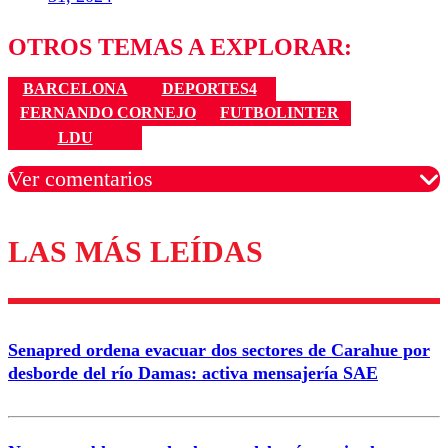
OTROS TEMAS A EXPLORAR:
BARCELONA
DEPORTES4
FERNANDO CORNEJO
FUTBOLINTER
LDU
Ver comentarios
LAS MÁS LEÍDAS
Los comentarios son moderados para garantizar un
diálogo respetuoso.
Nombre
Senapred ordena evacuar dos sectores de Carahue por
Correo
desborde del río Damas: activa mensajería SAE