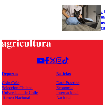
¿T
ma
no
cu
Deportes
Noticias
Colo Colo
Dato Practico
Seleccion Chilena
Economía
Universidad de Chile
Internacional
Torneo Nacional
Nacional