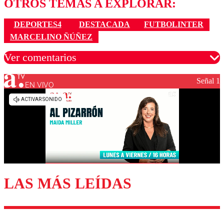
OTROS TEMAS A EXPLORAR:
DEPORTES4
DESTACADA
FUTBOLINTER
MARCELINO ÑÚÑEZ
Ver comentarios
Señal 1
EN VIVO
Los comentarios son moderados para garantizar un
diálogo respetuoso.
Nombre
Correo
LAS MÁS LEÍDAS
Enviar comentario