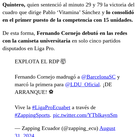
Quintero,
quien sentenció al minuto 29 y 79 la victoria del
cuadro que dirige Pablo ‘Vitamina’ Sánchez y
lo consolidó
en el primer puesto de la competencia con 15 unidades.
De esta forma,
Fernando Cornejo debutó en las redes
con la camiseta universitaria
en solo cinco partidos
disputados en Liga Pro.
EXPLOTA EL RDP 🤯
Fernando Cornejo madrugó a
@BarcelonaSC
y
marcó la primera para
@LDU_Oficial
. ¡DE
ARRANQUE! ⚽️
Vive la
#LigaProEcuabet
a través de
#ZappingSports
.
pic.twitter.com/YTblkaynSm
— Zapping Ecuador (@zapping_ecu)
August
31, 2024