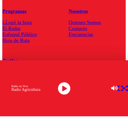
Programas
Nosotros
LLegó la hora
Quienes Somos
El Radar
Contacto
Enfoqué Público
Frecuencias
Hoja de Ruta
Tarifas
Comercial
Tarifas Servel Radio
Radio en Vivo
Radio Agricultura
Radio en Vivo
TV en Vivo
Descarga la APP