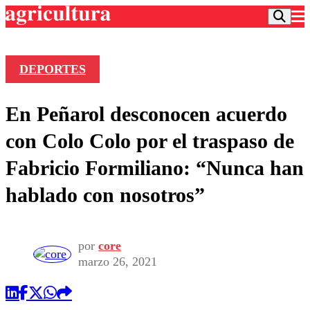
DEPORTES
Podcast
En Peñarol desconocen acuerdo
Frecuencias
Agricultura TV
con Colo Colo por el traspaso de
Deportes
Fabricio Formiliano: “Nunca han
Entretención
Colo Colo
Noticias
hablado con nosotros”
Motor
Vida Social
Otros Deportes
Dato Practico
Publicaciones en medios
Seleccion Chilena
Economía
Opinión
Torneo Internacional
Internacional
por
core
Programas
marzo 26, 2021
Torneo Nacional
Nacional
Comercial
Universidad Católica
Política
Universidad de Chile
Sustentabilidad