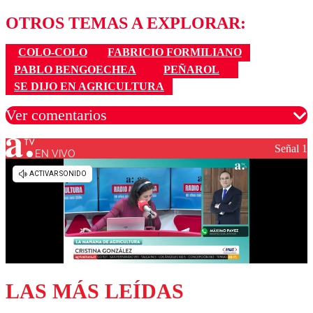
OTROS TEMAS A EXPLORAR:
COLO-COLO
FABRICIO FORMILIANO
PABLO BENGOECHEA
PEÑAROL
SE DIJO EN AGRICULTURA
Ver comentarios
Señal 1
EN VIVO
Los comentarios son moderados para garantizar un
diálogo respetuoso.
Nombre
Correo
LAS MÁS LEÍDAS