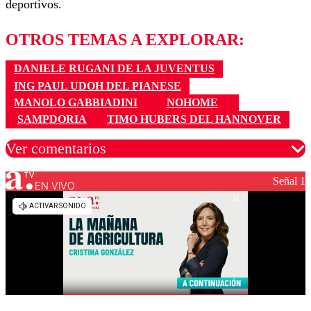
deportivos.
OTROS TEMAS A EXPLORAR:
DANIELE RUGANI DE LA JUVENTUS
ING PAUL UDOH DEL PIANESE
MANOLO GABBIADINI
NOHOME
SAMPDORIA
TIMO HUBERS DEL HANNOVER
Ver comentarios
Señal 1
EN VIVO
Los comentarios son moderados para garantizar un
diálogo respetuoso.
Nombre
Correo