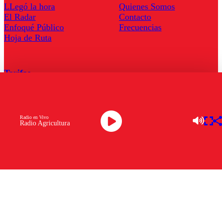
LLegó la hora
Quienes Somos
El Radar
Contacto
Enfoqué Público
Frecuencias
Hoja de Ruta
Tarifas
Comercial
Tarifas Servel Radio
Radio en Vivo
Radio Agricultura
Radio en Vivo
TV en Vivo
Descarga la APP