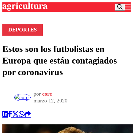
DEPORTES
Podcast
Estos son los futbolistas en
Frecuencias
Agricultura TV
Europa que están contagiados
Deportes
por coronavirus
Entretención
Colo Colo
Noticias
Motor
Vida Social
Otros Deportes
Dato Practico
por
core
Publicaciones en medios
Seleccion Chilena
Economía
marzo 12, 2020
Opinión
Torneo Internacional
Internacional
Programas
Torneo Nacional
Nacional
Comercial
Universidad Católica
Política
Universidad de Chile
Sustentabilidad