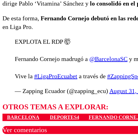
dirige Pablo ‘Vitamina’ Sánchez y
lo consolidó en el
De esta forma,
Fernando Cornejo debutó en las redes
en Liga Pro.
EXPLOTA EL RDP 🤯
Fernando Cornejo madrugó a
@BarcelonaSC
y m
Vive la
#LigaProEcuabet
a través de
#ZappingSp
— Zapping Ecuador (@zapping_ecu)
August 31,
OTROS TEMAS A EXPLORAR:
BARCELONA
DEPORTES4
FERNANDO CORNE
Ver comentarios