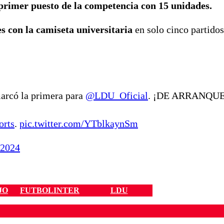
 primer puesto de la competencia con 15 unidades.
 con la camiseta universitaria
en solo cinco partido
arcó la primera para
@LDU_Oficial
. ¡DE ARRANQUE
orts
.
pic.twitter.com/YTblkaynSm
 2024
JO
FUTBOLINTER
LDU