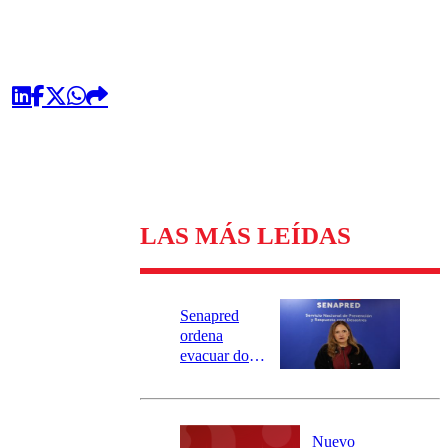
LAS MÁS LEÍDAS
Senapred
ordena
evacuar dos
sectores de
Carahue por
desborde del
río Damas:
Nuevo