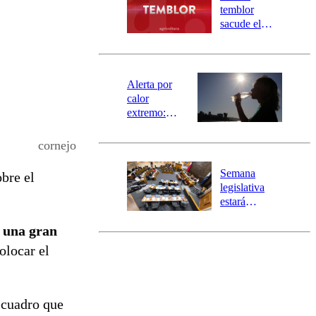
activa
temblor
mensajería
sacude el
SAE
norte del país:
revisa la
magnitud y el
epicentro
Alerta por
calor
extremo:
Senapred
activa Alerta
cornejo
Temprana
Preventiva en
Semana
bre el
tres comunas
legislativa
estará
marcada por
e una gran
el fin de la
tramitación
olocar el
del proyecto
de
reconstrucción
 cuadro que