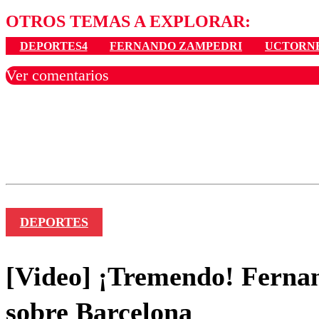
OTROS TEMAS A EXPLORAR:
DEPORTES4
FERNANDO ZAMPEDRI
UCTORN
Ver comentarios
Los comentarios son moder
Nombre
DEPORTES
[Video] ¡Tremendo! Fernan
sobre Barcelona