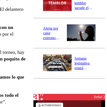
activa
temblor
mensajería
sacude el
El delantero
SAE
norte del país:
revisa la
magnitud y el
 con un
epicentro
Alerta por
calor
 por el
extremo:
Senapred
activa Alerta
l torneo, hay
Temprana
Preventiva en
n poquito de
Semana
tres comunas
legislativa
estará
marcada por
camos lo que
el fin de la
tramitación
del proyecto
de
s todo el
reconstrucción
Señal 2
or”.