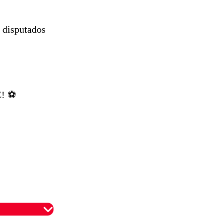
s disputados
! ⚽️