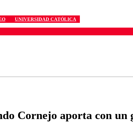
EO
UNIVERSIDAD CATÓLICA
ados para garantizar un diálogo respetuoso.
Correo
Enviar c
do Cornejo aporta con un g