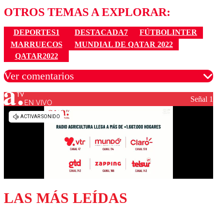
OTROS TEMAS A EXPLORAR:
DEPORTES1
DESTACADA7
FÚTBOLINTER
MARRUECOS
MUNDIAL DE QATAR 2022
QATAR2022
Ver comentarios
Señal 1
EN VIVO
Los comentarios son moderados para garantizar un
diálogo respetuoso.
Nombre
Correo
LAS MÁS LEÍDAS