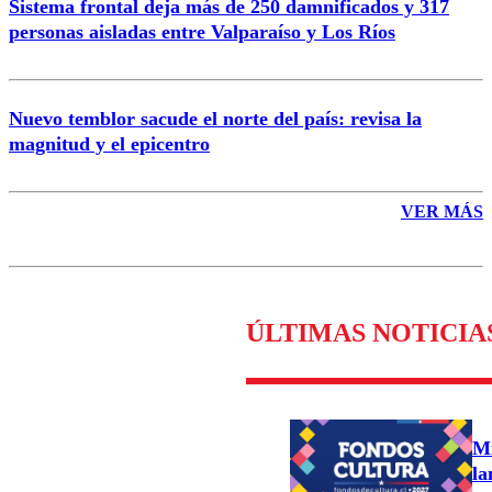
Sistema frontal deja más de 250 damnificados y 317
personas aisladas entre Valparaíso y Los Ríos
Nuevo temblor sacude el norte del país: revisa la
magnitud y el epicentro
VER MÁS
ÚLTIMAS NOTICIA
Mi
la