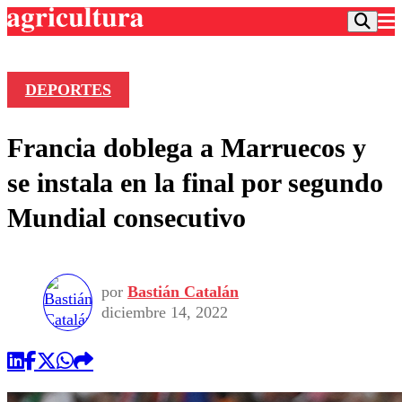
DEPORTES
Podcast
Francia doblega a Marruecos y
Frecuencias
Agricultura TV
se instala en la final por segundo
Deportes
Mundial consecutivo
Entretención
Colo Colo
Noticias
Motor
Vida Social
Otros Deportes
Dato Practico
Publicaciones en medios
por
Bastián Catalán
Seleccion Chilena
Economía
Opinión
diciembre 14, 2022
Torneo Internacional
Internacional
Programas
Torneo Nacional
Nacional
Comercial
Universidad Católica
Política
Universidad de Chile
Sustentabilidad