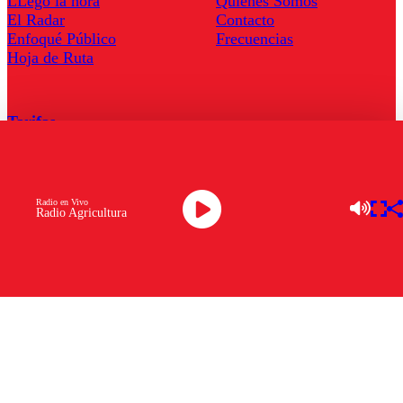
LLegó la hora
Quienes Somos
El Radar
Contacto
Enfoqué Público
Frecuencias
Hoja de Ruta
Tarifas
Comercial
Tarifas Servel Radio
Radio en Vivo
Radio Agricultura
Radio en Vivo
TV en Vivo
Descarga la APP