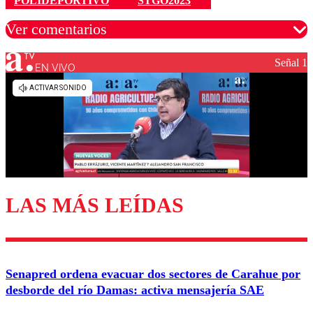
POLIDEPORTIVO
STGO2023
Ver comentarios
Señal 1
EN VIVO
Los comentarios son moderados para garantizar un
diálogo respetuoso.
Nombre
Correo
LAS MÁS LEÍDAS
Enviar comentario
Senapred ordena evacuar dos sectores de Carahue por
desborde del río Damas: activa mensajería SAE