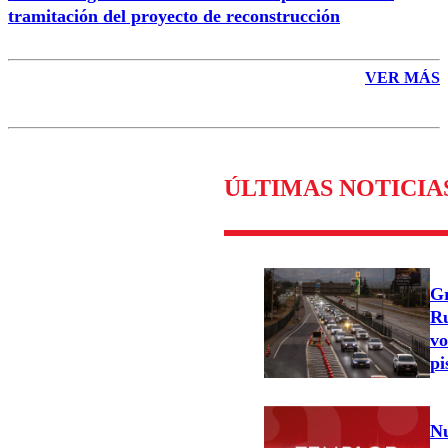
tramitación del proyecto de reconstrucción
VER MÁS
ÚLTIMAS NOTICIA
Gr
Ru
vo
pi
Nu