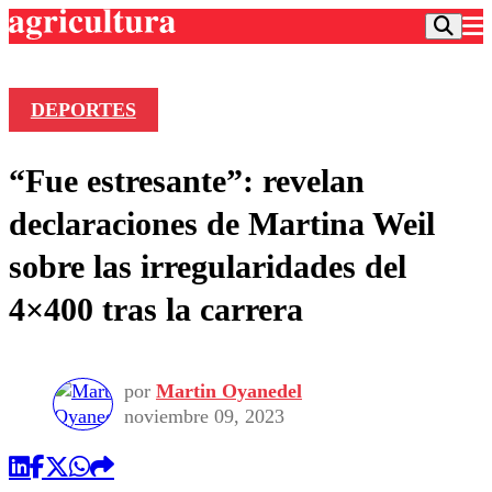
DEPORTES
Podcast
“Fue estresante”: revelan
Frecuencias
Agricultura TV
declaraciones de Martina Weil
Deportes
sobre las irregularidades del
Entretención
Colo Colo
Noticias
4×400 tras la carrera
Motor
Vida Social
Otros Deportes
Dato Practico
Publicaciones en medios
Seleccion Chilena
Economía
Opinión
Torneo Internacional
Internacional
por
Martin Oyanedel
Programas
noviembre 09, 2023
Torneo Nacional
Nacional
Comercial
Universidad Católica
Política
Universidad de Chile
Sustentabilidad