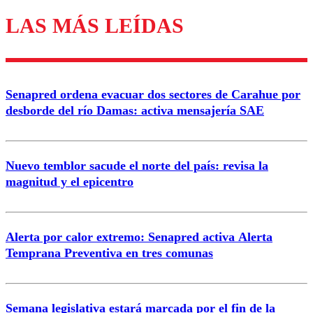
LAS MÁS LEÍDAS
Los comentarios son moderados para garantizar un
diálogo respetuoso.
Nombre
Senapred ordena evacuar dos sectores de Carahue por
Correo
desborde del río Damas: activa mensajería SAE
Nuevo temblor sacude el norte del país: revisa la
magnitud y el epicentro
Enviar comentario
Alerta por calor extremo: Senapred activa Alerta
Temprana Preventiva en tres comunas
Semana legislativa estará marcada por el fin de la