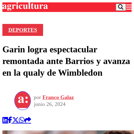
DEPORTES
Podcast
Garin logra espectacular
Frecuencias
Agricultura TV
remontada ante Barrios y avanza
Deportes
en la qualy de Wimbledon
Entretención
Colo Colo
Noticias
Motor
Vida Social
Otros Deportes
Dato Practico
Publicaciones en medios
por
Franco Galaz
Seleccion Chilena
Economía
Opinión
junio 26, 2024
Torneo Internacional
Internacional
Programas
Torneo Nacional
Nacional
Comercial
Universidad Católica
Política
Universidad de Chile
Sustentabilidad