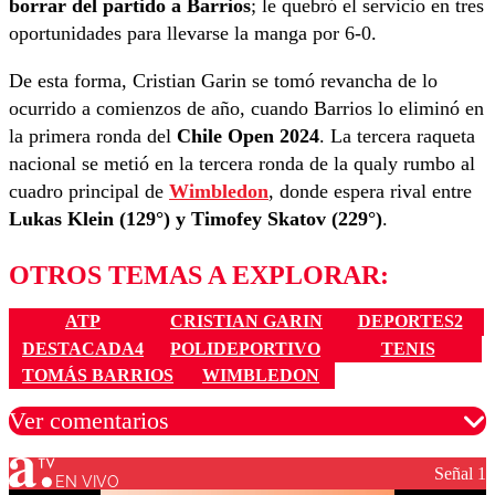
borrar del partido a Barrios
; le quebró el servicio en tres
oportunidades para llevarse la manga por 6-0.
De esta forma, Cristian Garin se tomó revancha de lo
ocurrido a comienzos de año, cuando Barrios lo eliminó en
la primera ronda del
Chile Open 2024
. La tercera raqueta
nacional se metió en la tercera ronda de la qualy rumbo al
cuadro principal de
Wimbledon
, donde espera rival entre
Lukas Klein (129°) y Timofey Skatov (229°)
.
OTROS TEMAS A EXPLORAR:
ATP
CRISTIAN GARIN
DEPORTES2
DESTACADA4
POLIDEPORTIVO
TENIS
TOMÁS BARRIOS
WIMBLEDON
Ver comentarios
Señal 1
EN VIVO
Los comentarios son moderados para garantizar un