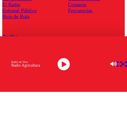
El Radar
Contacto
Enfoqué Público
Frecuencias
Hoja de Ruta
Tarifas
Comercial
Tarifas Servel Radio
Radio en Vivo
Radio Agricultura
Radio en Vivo
TV en Vivo
Descarga la APP