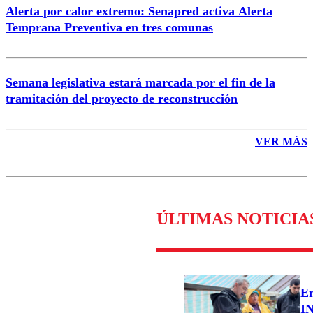
Alerta por calor extremo: Senapred activa Alerta
Temprana Preventiva en tres comunas
Semana legislativa estará marcada por el fin de la
tramitación del proyecto de reconstrucción
VER MÁS
ÚLTIMAS NOTICIA
Em
IN