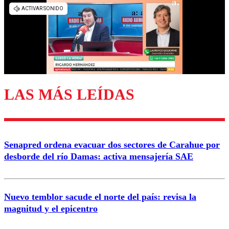
diálogo respetuoso.
Nombre
Correo
LAS MÁS LEÍDAS
Enviar comentario
Senapred ordena evacuar dos sectores de Carahue por
desborde del río Damas: activa mensajería SAE
Nuevo temblor sacude el norte del país: revisa la
magnitud y el epicentro