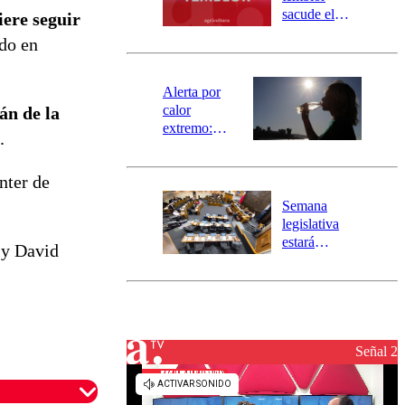
mensajería
sacude el
iere seguir
SAE
norte del país:
ndo en
revisa la
magnitud y el
epicentro
Alerta por
calor
tán de la
extremo:
.
Senapred
activa Alerta
nter de
Temprana
Preventiva en
Semana
tres comunas
legislativa
estará
 y David
marcada por
el fin de la
tramitación
del proyecto
de
reconstrucción
Señal 2