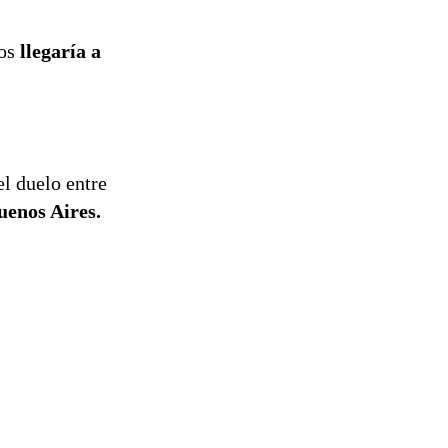
sos
llegaría a
el duelo entre
uenos Aires.