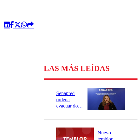
LAS MÁS LEÍDAS
Senapred
ordena
evacuar dos
sectores de
Carahue por
desborde del
río Damas:
Nuevo
activa
temblor