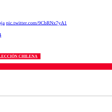
ja
pic.twitter.com/9CbRNx7yA1
4
LECCIÓN CHILENA
ados para garantizar un diálogo respetuoso.
Correo