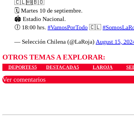
🇨🇱🆚🇧🇴
🗓️ Martes 10 de septiembre.
🏟️ Estadio Nacional.
🕕 18:00 hrs.
#VamosPorTodo
🇨🇱
#SomosLaRo
— Selección Chilena (@LaRoja)
August 15, 202
OTROS TEMAS A EXPLORAR:
DEPORTES5
DESTACADA5
LAROJA
SE
Ver comentarios
Los comentarios son moder
Nombre