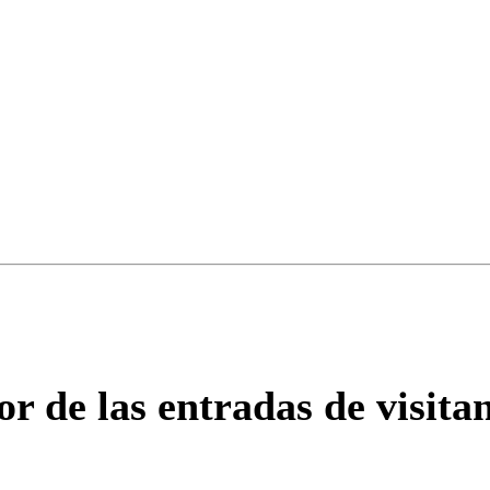
ados para garantizar un diálogo respetuoso.
Correo
Enviar c
or de las entradas de visita