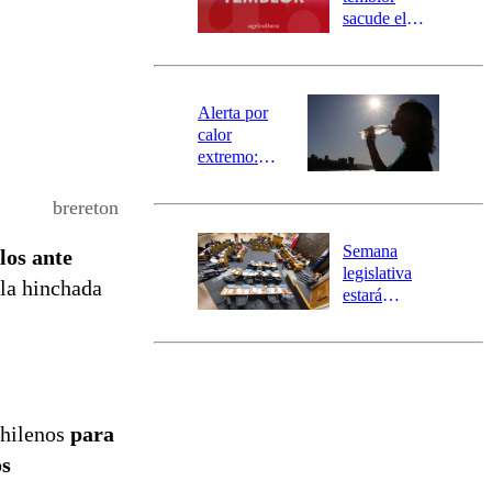
mensajería
sacude el
SAE
norte del país:
revisa la
magnitud y el
epicentro
Alerta por
calor
extremo:
Senapred
activa Alerta
brereton
Temprana
Preventiva en
Semana
los ante
tres comunas
legislativa
 la hinchada
estará
marcada por
el fin de la
tramitación
del proyecto
de
reconstrucción
chilenos
para
os