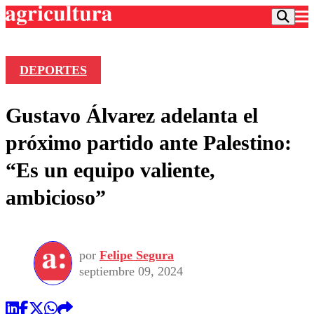
DEPORTES
Podcast
Gustavo Álvarez adelanta el
Frecuencias
Agricultura TV
próximo partido ante Palestino:
Deportes
“Es un equipo valiente,
Entretención
Colo Colo
Noticias
ambicioso”
Motor
Vida Social
Otros Deportes
Dato Practico
Publicaciones en medios
Seleccion Chilena
Economía
Opinión
Torneo Internacional
Internacional
por
Felipe Segura
Programas
Torneo Nacional
Nacional
septiembre 09, 2024
Comercial
Universidad Católica
Política
Universidad de Chile
Sustentabilidad