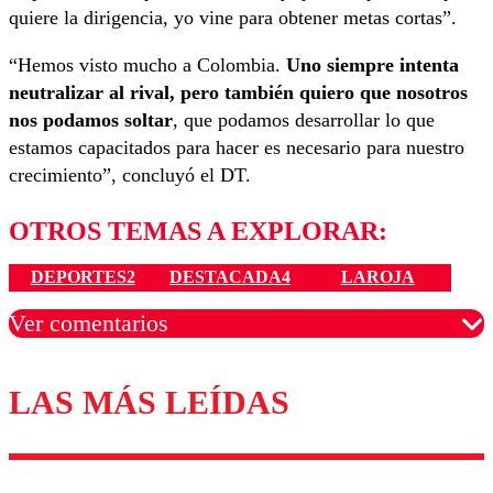
quiere la dirigencia, yo vine para obtener metas cortas”.
“Hemos visto mucho a Colombia.
Uno siempre intenta
neutralizar al rival, pero también quiero que nosotros
nos podamos soltar
, que podamos desarrollar lo que
estamos capacitados para hacer es necesario para nuestro
crecimiento”, concluyó el DT.
OTROS TEMAS A EXPLORAR:
DEPORTES2
DESTACADA4
LAROJA
Ver comentarios
LAS MÁS LEÍDAS
Los comentarios son moderados para garantizar un
diálogo respetuoso.
Nombre