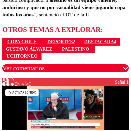
partido complicado.
Palestino es un equipo valiente,
ambicioso y que no por casualidad viene jugando copa
todos los años
“, sentenció el DT de la U.
OTROS TEMAS A EXPLORAR:
COPA CHILE
DEPORTES2
DESTACADA4
GUSTAVO ÁLVAREZ
PALESTINO
UCHTORNEO
Ver comentarios
Señal 1
EN VIVO
Los comentarios son moderados para garantizar un
diálogo respetuoso.
Nombre
Correo