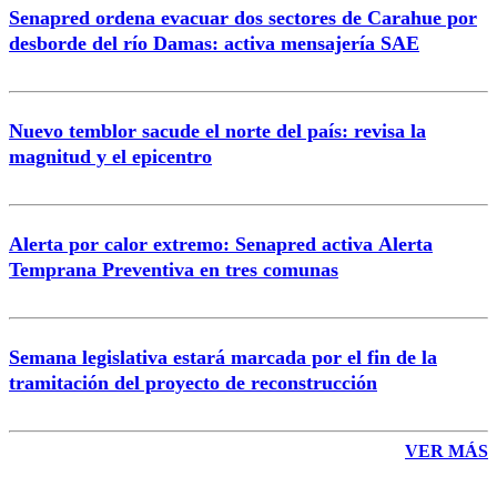
Senapred ordena evacuar dos sectores de Carahue por
Correo
desborde del río Damas: activa mensajería SAE
Nuevo temblor sacude el norte del país: revisa la
magnitud y el epicentro
Enviar comentario
Alerta por calor extremo: Senapred activa Alerta
Temprana Preventiva en tres comunas
Semana legislativa estará marcada por el fin de la
tramitación del proyecto de reconstrucción
VER MÁS