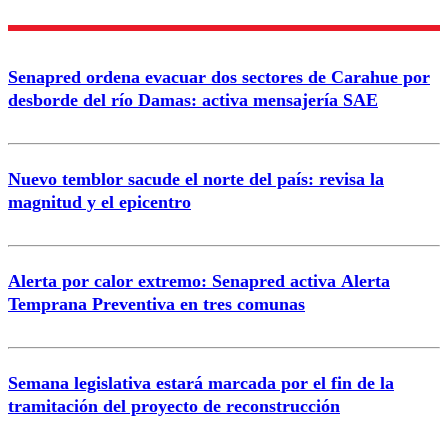
Nombre
Senapred ordena evacuar dos sectores de Carahue por
Correo
desborde del río Damas: activa mensajería SAE
Nuevo temblor sacude el norte del país: revisa la
magnitud y el epicentro
Enviar comentario
Alerta por calor extremo: Senapred activa Alerta
Temprana Preventiva en tres comunas
Semana legislativa estará marcada por el fin de la
tramitación del proyecto de reconstrucción