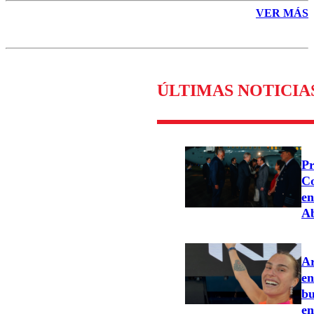
VER MÁS
ÚLTIMAS NOTICIA
Pr
Co
en
Ab
Ar
en
bu
en