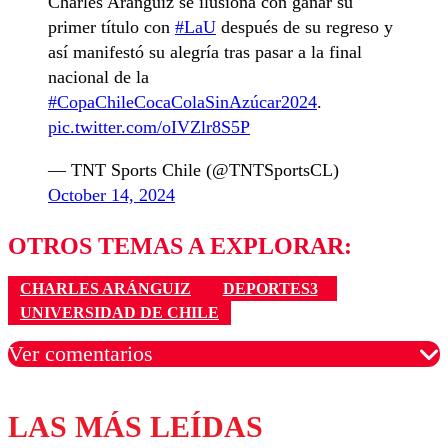
Charles Aránguiz se ilusiona con ganar su
primer título con
#LaU
después de su regreso y
así manifestó su alegría tras pasar a la final
nacional de la
#CopaChileCocaColaSinAzúcar2024
.
pic.twitter.com/oIVZlr8S5P
— TNT Sports Chile (@TNTSportsCL)
October 14, 2024
OTROS TEMAS A EXPLORAR:
CHARLES ARÁNGUIZ
DEPORTES3
UNIVERSIDAD DE CHILE
Ver comentarios
LAS MÁS LEÍDAS
Los comentarios son moderados para garantizar un
diálogo respetuoso.