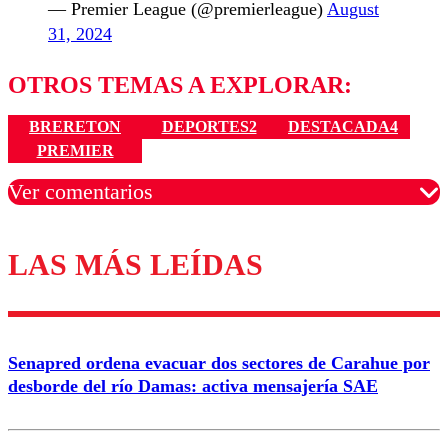
— Premier League (@premierleague)
August
31, 2024
OTROS TEMAS A EXPLORAR:
BRERETON
DEPORTES2
DESTACADA4
PREMIER
Ver comentarios
LAS MÁS LEÍDAS
Los comentarios son moderados para garantizar un
diálogo respetuoso.
Nombre
Senapred ordena evacuar dos sectores de Carahue por
Correo
desborde del río Damas: activa mensajería SAE