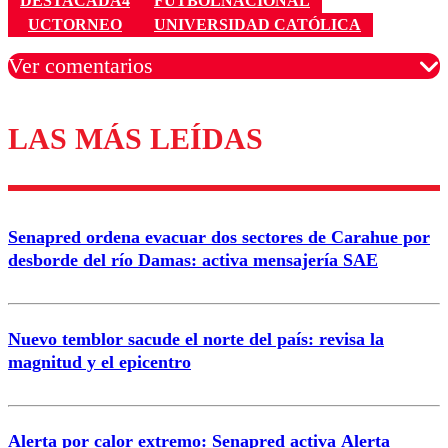
DESTACADA4
FUTBOLNACIONAL
UCTORNEO
UNIVERSIDAD CATÓLICA
Ver comentarios
LAS MÁS LEÍDAS
Los comentarios son moderados para garantizar un
diálogo respetuoso.
Nombre
Senapred ordena evacuar dos sectores de Carahue por
Correo
desborde del río Damas: activa mensajería SAE
Nuevo temblor sacude el norte del país: revisa la
magnitud y el epicentro
Enviar comentario
Alerta por calor extremo: Senapred activa Alerta