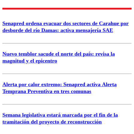
Nombre
Senapred ordena evacuar dos sectores de Carahue por
Correo
desborde del río Damas: activa mensajería SAE
Nuevo temblor sacude el norte del país: revisa la
magnitud y el epicentro
Enviar comentario
Alerta por calor extremo: Senapred activa Alerta
Temprana Preventiva en tres comunas
Semana legislativa estará marcada por el fin de la
tramitación del proyecto de reconstrucción