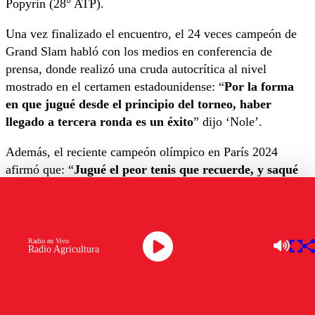
Popyrin (28° ATP).
Una vez finalizado el encuentro, el 24 veces campeón de
Grand Slam habló con los medios en conferencia de
prensa, donde realizó una cruda autocrítica al nivel
mostrado en el certamen estadounidense: “
Por la forma
en que jugué desde el principio del torneo, haber
llegado a tercera ronda es un éxito
” dijo ‘Nole’.
Además, el reciente campeón olímpico en París 2024
afirmó que: “
Jugué el peor tenis que recuerde, y saqué
de la peor forma en mi carrera, por lejos
. No puedes
ganar con esa cantidad de doble faltas, especialmente a un
rival como Alexei (Popyrin) que viene en un gran
momento. Fue un partido horrible para mí”.
Radio en Vivo
Radio Agricultura
“
No llegué bien a Nueva York
. Llegué sin energía, pero
como era el US Open, decidí darle una oportunidad y
jugar” sentenció el nacido en Belgrado.