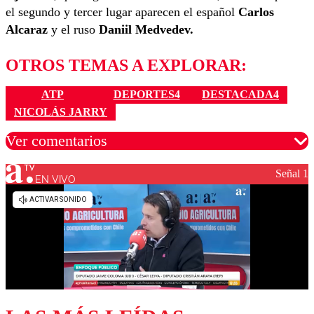
el segundo y tercer lugar aparecen el español
Carlos
Alcaraz
y el ruso
Daniil Medvedev.
OTROS TEMAS A EXPLORAR:
ATP
DEPORTES4
DESTACADA4
NICOLÁS JARRY
Ver comentarios
Señal 1
EN VIVO
Los comentarios son moderados para garantizar un
diálogo respetuoso.
Nombre
Correo