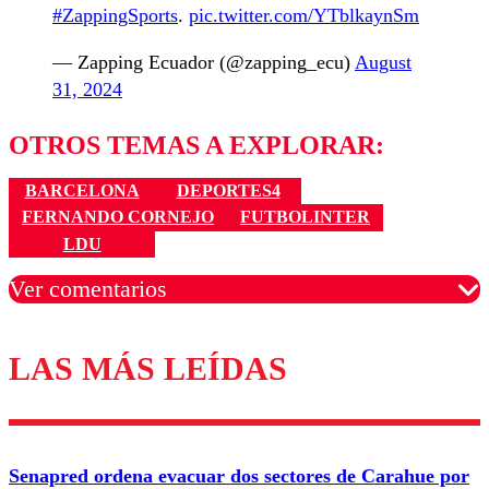
#ZappingSports
.
pic.twitter.com/YTblkaynSm
— Zapping Ecuador (@zapping_ecu)
August
31, 2024
OTROS TEMAS A EXPLORAR:
BARCELONA
DEPORTES4
FERNANDO CORNEJO
FUTBOLINTER
LDU
Ver comentarios
LAS MÁS LEÍDAS
Los comentarios son moderados para garantizar un
diálogo respetuoso.
Nombre
Senapred ordena evacuar dos sectores de Carahue por
Correo