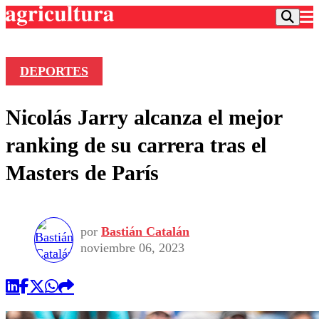
DEPORTES
Podcast
Nicolás Jarry alcanza el mejor
Frecuencias
Agricultura TV
ranking de su carrera tras el
Deportes
Masters de París
Entretención
Colo Colo
Noticias
Motor
Vida Social
Otros Deportes
Dato Practico
Publicaciones en medios
por
Bastián Catalán
Seleccion Chilena
Economía
Opinión
noviembre 06, 2023
Torneo Internacional
Internacional
Programas
Torneo Nacional
Nacional
Comercial
Universidad Católica
Política
Universidad de Chile
Sustentabilidad