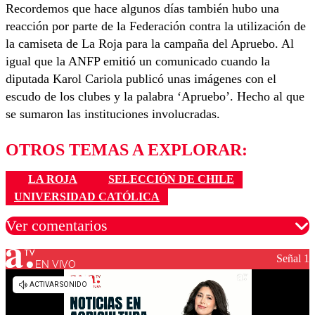
Recordemos que hace algunos días también hubo una
reacción por parte de la Federación contra la utilización de
la camiseta de La Roja para la campaña del Apruebo. Al
igual que la ANFP emitió un comunicado cuando la
diputada Karol Cariola publicó unas imágenes con el
escudo de los clubes y la palabra ‘Apruebo’. Hecho al que
se sumaron las instituciones involucradas.
OTROS TEMAS A EXPLORAR:
LA ROJA
SELECCIÓN DE CHILE
UNIVERSIDAD CATÓLICA
Ver comentarios
Señal 1
EN VIVO
Los comentarios son moderados para garantizar un
diálogo respetuoso.
Nombre