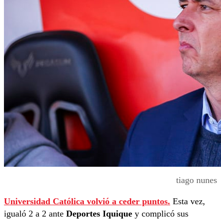
tiago nunes
Universidad Católica volvió a ceder puntos.
Esta vez,
igualó 2 a 2 ante
Deportes Iquique
y complicó sus