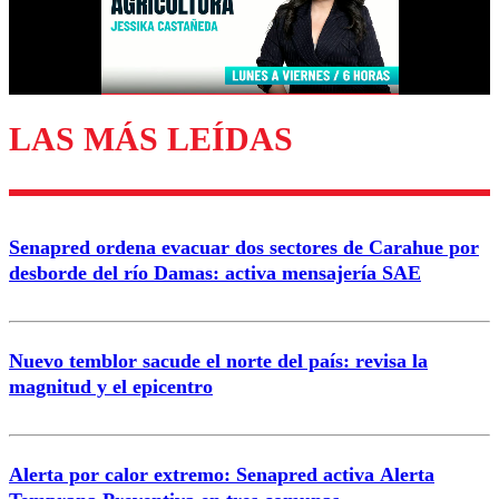
Correo
LAS MÁS LEÍDAS
Enviar comentario
Senapred ordena evacuar dos sectores de Carahue por
desborde del río Damas: activa mensajería SAE
Nuevo temblor sacude el norte del país: revisa la
magnitud y el epicentro
Alerta por calor extremo: Senapred activa Alerta