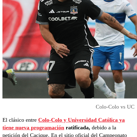
Colo-Colo vs UC
El clásico entre
Colo-Colo y Universidad Católica ya
tiene nueva programación
ratificada,
debido a la
petición del Cacique. En el sitio oficial del Campeonato