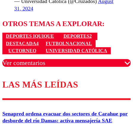
— Universidad Católica (@Cruzados)
August
31, 2024
OTROS TEMAS A EXPLORAR:
DEPORTES IQUIQUE
DEPORTES2
DESTACADA4
FUTBOLNACIONAL
UCTORNEO
UNIVERSIDAD CATÓLICA
Ver comentarios
LAS MÁS LEÍDAS
Los comentarios son moderados para garantizar un
diálogo respetuoso.
Nombre
Senapred ordena evacuar dos sectores de Carahue por
Correo
desborde del río Damas: activa mensajería SAE