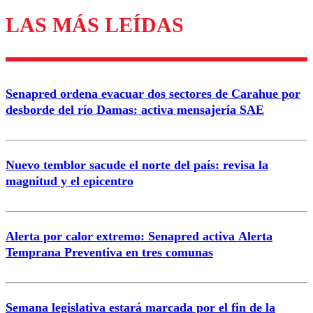
LAS MÁS LEÍDAS
Los comentarios son moderados para garantizar un
diálogo respetuoso.
Nombre
Senapred ordena evacuar dos sectores de Carahue por
Correo
desborde del río Damas: activa mensajería SAE
Nuevo temblor sacude el norte del país: revisa la
magnitud y el epicentro
Enviar comentario
Alerta por calor extremo: Senapred activa Alerta
Temprana Preventiva en tres comunas
Semana legislativa estará marcada por el fin de la