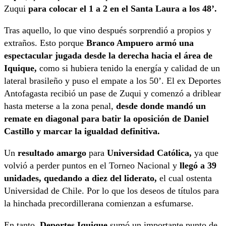
Zuqui
para colocar el 1 a 2 en el Santa Laura a los 48’.
Tras aquello, lo que vino después sorprendió a propios y
extraños. Esto porque
Branco Ampuero armó una
espectacular jugada desde la derecha hacia el área de
Iquique,
como si hubiera tenido la energía y calidad de un
lateral brasileño y puso el empate a los 50’. El ex Deportes
Antofagasta recibió un pase de Zuqui y comenzó a driblear
hasta meterse a la zona penal,
desde donde mandó un
remate en diagonal para batir la oposición de Daniel
Castillo y marcar la igualdad definitiva.
Un
resultado amargo
para
Universidad Católica,
ya que
volvió a perder puntos en el Torneo Nacional y
llegó a 39
unidades, quedando a diez del liderato,
el cual ostenta
Universidad de Chile. Por lo que los deseos de títulos para
la hinchada precordillerana comienzan a esfumarse.
En tanto,
Deportes Iquique
sumó un importante punto de