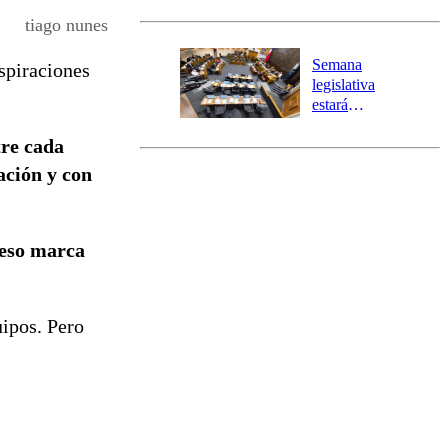
activa Alerta
tiago nunes
Temprana
Preventiva en
Semana
spiraciones
tres comunas
legislativa
estará
marcada por
tre cada
el fin de la
tramitación
ación y con
del proyecto
de
reconstrucción
 eso marca
ipos. Pero