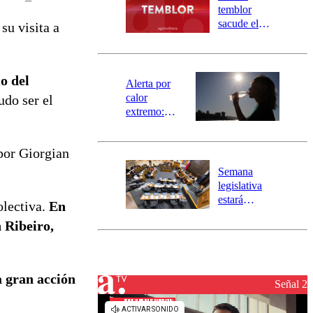
activa
temblor
mensajería
sacude el
su visita a
SAE
norte del país:
revisa la
magnitud y el
o del
epicentro
Alerta por
calor
udo ser el
extremo:
Senapred
activa Alerta
por Giorgian
Temprana
Preventiva en
Semana
tres comunas
legislativa
estará
olectiva.
En
marcada por
 Ribeiro,
el fin de la
tramitación
del proyecto
de
a gran acción
reconstrucción
Señal 2