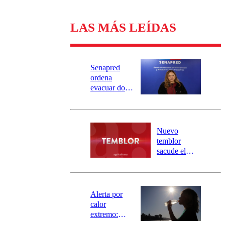
LAS MÁS LEÍDAS
Senapred
ordena
evacuar dos
sectores de
Carahue por
desborde del
río Damas:
Nuevo
activa
temblor
mensajería
sacude el
SAE
norte del país:
revisa la
magnitud y el
epicentro
Alerta por
calor
extremo:
Senapred