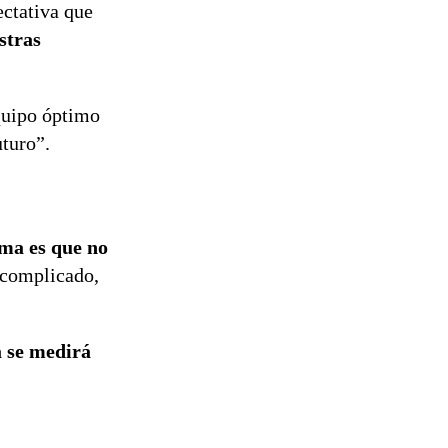
ectativa que
stras
quipo óptimo
turo”.
ema es que no
 complicado,
a se medirá