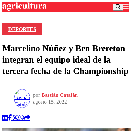
DEPORTES
Podcast
Marcelino Núñez y Ben Brereton
Frecuencias
Agricultura TV
integran el equipo ideal de la
Deportes
tercera fecha de la Championship
Entretención
Colo Colo
Noticias
Motor
Vida Social
Otros Deportes
Dato Practico
Publicaciones en medios
por
Bastián Catalán
Seleccion Chilena
Economía
Opinión
agosto 15, 2022
Torneo Internacional
Internacional
Programas
Torneo Nacional
Nacional
Comercial
Universidad Católica
Política
Universidad de Chile
Sustentabilidad