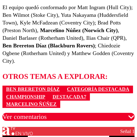
El equipo quedó conformado por Matt Ingram (Hull City);
Ben Wilmot (Stoke City), Yuta Nakayama (Huddersfield
Town), Kyle McFadzean (Coventry City); Brad Potts
(Preston North),
Marcelino Núñez (Norwich City)
,
Daniel Barlaser (Rotherham United), Ilias Chair (QPR),
Ben Brereton Díaz (Blackburn Rovers)
; Chiedozie
Ogbene (Rotherham United) y Matthew Godden (Coventry
City).
OTROS TEMAS A EXPLORAR:
BEN BRERETON DÍAZ
CATEGORÍA DESTACADA
CHAMPIONSHIP
DESTACADA7
MARCELINO ÑÚÑEZ
Ver comentarios
Señal 1
EN VIVO