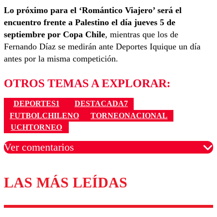
Lo próximo para el ‘Romántico Viajero’ será el
encuentro frente a Palestino el día jueves 5 de
septiembre por Copa Chile
, mientras que los de
Fernando Díaz se medirán ante Deportes Iquique un día
antes por la misma competición.
OTROS TEMAS A EXPLORAR:
DEPORTES1
DESTACADA7
FUTBOLCHILENO
TORNEONACIONAL
UCHTORNEO
Ver comentarios
LAS MÁS LEÍDAS
Los comentarios son moderados para garantizar un
diálogo respetuoso.
Nombre