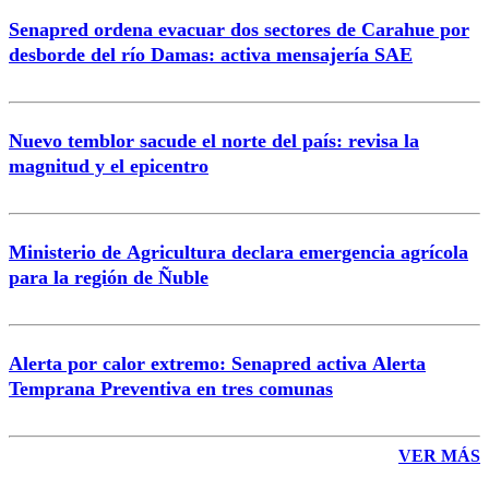
Senapred ordena evacuar dos sectores de Carahue por
Correo
desborde del río Damas: activa mensajería SAE
Nuevo temblor sacude el norte del país: revisa la
magnitud y el epicentro
Enviar comentario
Ministerio de Agricultura declara emergencia agrícola
para la región de Ñuble
Alerta por calor extremo: Senapred activa Alerta
Temprana Preventiva en tres comunas
VER MÁS