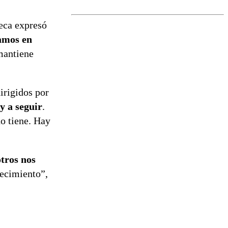
norte del país:
revisa la
magnitud y el
reca expresó
epicentro
amos en
mantiene
dirigidos por
y a seguir
.
no tiene. Hay
otros nos
recimiento”,