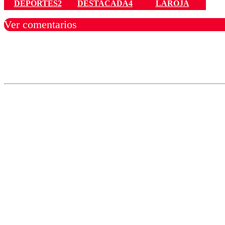
DEPORTES2
DESTACADA4
LAROJA
Ver comentarios
Los comentarios son moder
Nombre