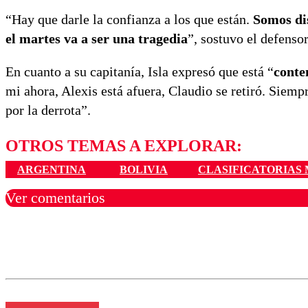
“Hay que darle la confianza a los que están.
Somos dis
el martes va a ser una tragedia
”, sostuvo el defensor
En cuanto a su capitanía, Isla expresó que está “
conte
mi ahora, Alexis está afuera, Claudio se retiró. Siem
por la derrota”.
OTROS TEMAS A EXPLORAR:
ARGENTINA
BOLIVIA
CLASIFICATORIAS 
Ver comentarios
Los comentarios son moder
Nombre