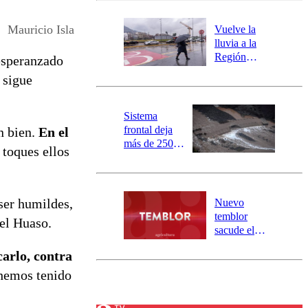
desborde del
río Damas:
Mauricio Isla
Vuelve la
activa
lluvia a la
mensajería
Región
esperanzado
SAE
Metropolitana:
 sigue
este es el
pronóstico de
la DMC para
Sistema
este viernes
frontal deja
n bien.
En el
más de 250
 toques ellos
damnificados
y 317
personas
aisladas entre
ser humildes,
Nuevo
Valparaíso y
temblor
 el Huaso.
Los Ríos
sacude el
norte del país:
carlo, contra
revisa la
magnitud y el
 hemos tenido
epicentro