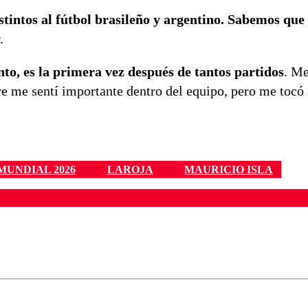
tintos al fútbol brasileño y argentino. Sabemos que
.
nto, es la primera vez después de tantos partidos
. Me
pre me sentí importante dentro del equipo, pero me tocó
MUNDIAL 2026
LAROJA
MAURICIO ISLA
ados para garantizar un diálogo respetuoso.
Correo