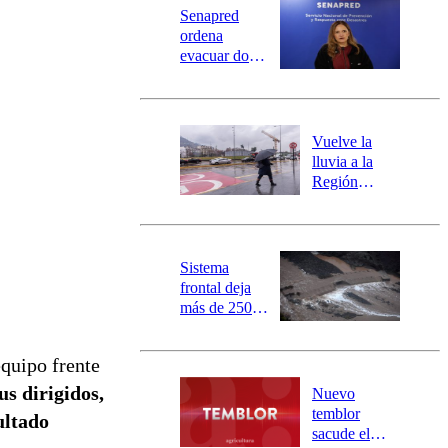
Senapred
ordena
evacuar dos
sectores de
Carahue por
desborde del
río Damas:
Vuelve la
activa
lluvia a la
mensajería
Región
SAE
Metropolitana:
este es el
pronóstico de
la DMC para
Sistema
este viernes
frontal deja
más de 250
damnificados
y 317
equipo frente
personas
aisladas entre
us dirigidos,
Nuevo
Valparaíso y
temblor
ultado
Los Ríos
sacude el