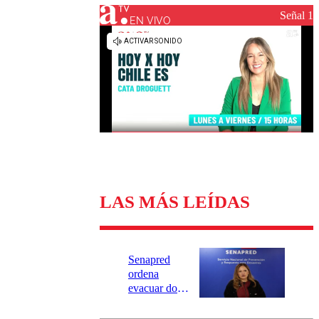
Universidad Católica
Política
Señal 1
Universidad de Chile
Sustentabilidad
EN VIVO
LAS MÁS LEÍDAS
Senapred
ordena
evacuar dos
sectores de
Carahue por