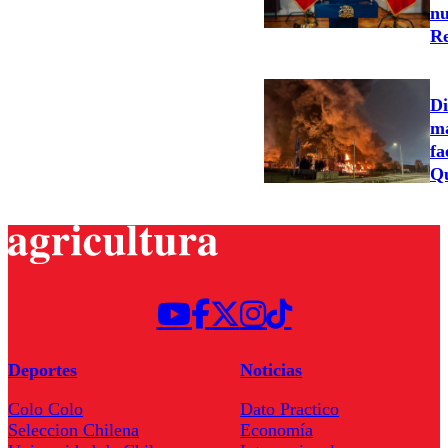
nu
Re
Di
ma
fa
Qu
Deportes
Noticias
Colo Colo
Dato Practico
Seleccion Chilena
Economía