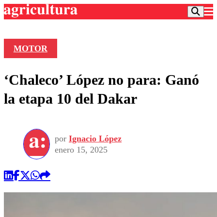
MOTOR
Podcast
‘Chaleco’ López no para: Ganó
Frecuencias
Agricultura TV
la etapa 10 del Dakar
Deportes
Entretención
Colo Colo
Noticias
Motor
por
Ignacio López
Vida Social
Otros Deportes
Dato Practico
enero 15, 2025
Publicaciones en medios
Seleccion Chilena
Economía
Opinión
Torneo Internacional
Internacional
Programas
Torneo Nacional
Nacional
Comercial
Universidad Católica
Política
Universidad de Chile
Sustentabilidad