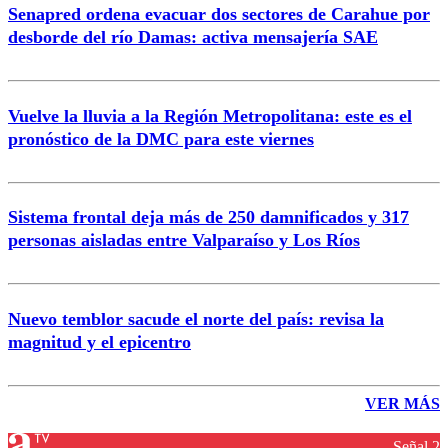
Senapred ordena evacuar dos sectores de Carahue por
desborde del río Damas: activa mensajería SAE
Vuelve la lluvia a la Región Metropolitana: este es el
pronóstico de la DMC para este viernes
Sistema frontal deja más de 250 damnificados y 317
personas aisladas entre Valparaíso y Los Ríos
Nuevo temblor sacude el norte del país: revisa la
magnitud y el epicentro
VER MÁS
Señal 2