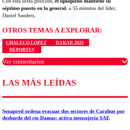
Con esta sexta posición,
el iquiqueño mantiene su
séptimo puesto en la general
, a 55 minutos del líder,
Daniel Sanders.
OTROS TEMAS A EXPLORAR:
CHALECO LOPEZ
DAKAR 2025
DEPORTES
Ver comentarios
LAS MÁS LEÍDAS
Los comentarios son moderados para garantizar un
diálogo respetuoso.
Nombre
Senapred ordena evacuar dos sectores de Carahue por
Correo
desborde del río Damas: activa mensajería SAE