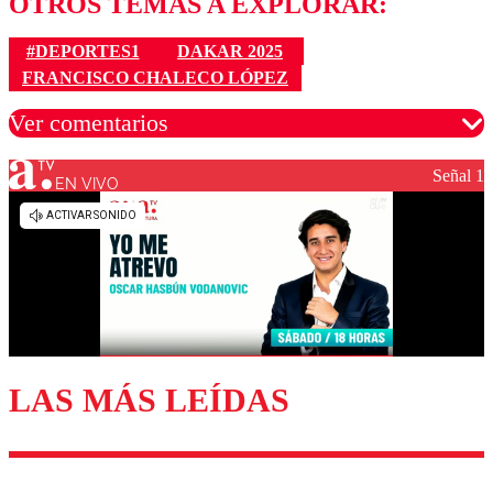
OTROS TEMAS A EXPLORAR:
#DEPORTES1
DAKAR 2025
FRANCISCO CHALECO LÓPEZ
Ver comentarios
Señal 1
EN VIVO
Los comentarios son moderados para garantizar un
diálogo respetuoso.
Nombre
Correo
LAS MÁS LEÍDAS
Enviar comentario