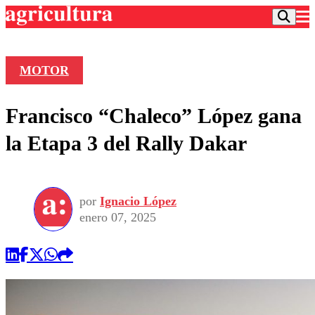
MOTOR
Podcast
Francisco “Chaleco” López gana
Frecuencias
Agricultura TV
la Etapa 3 del Rally Dakar
Deportes
Entretención
Colo Colo
Noticias
Motor
por
Ignacio López
Vida Social
Otros Deportes
Dato Practico
enero 07, 2025
Publicaciones en medios
Seleccion Chilena
Economía
Opinión
Torneo Internacional
Internacional
Programas
Torneo Nacional
Nacional
Comercial
Universidad Católica
Política
Universidad de Chile
Sustentabilidad