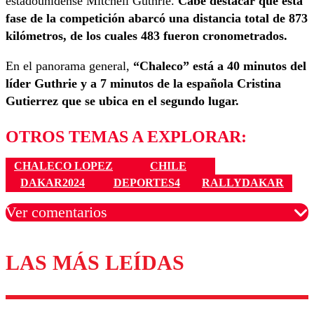
estadounidense Mitchell Guthrie.
Cabe destacar que esta
fase de la competición abarcó una distancia total de 873
kilómetros, de los cuales 483 fueron cronometrados.
En el panorama general,
“Chaleco” está a 40 minutos del
líder Guthrie y a 7 minutos de la española Cristina
Gutierrez que se ubica en el segundo lugar.
OTROS TEMAS A EXPLORAR:
CHALECO LOPEZ
CHILE
DAKAR2024
DEPORTES4
RALLYDAKAR
Ver comentarios
LAS MÁS LEÍDAS
Los comentarios son moderados para garantizar un
diálogo respetuoso.
Nombre