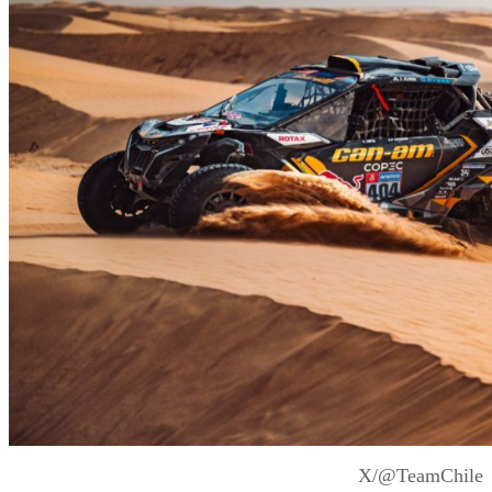
X/@TeamChile