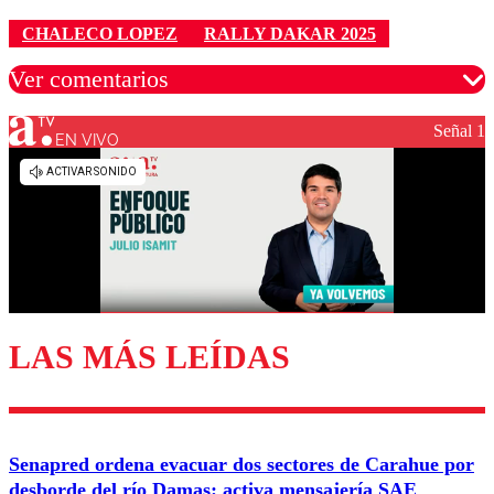
CHALECO LOPEZ
RALLY DAKAR 2025
Ver comentarios
Señal 1
EN VIVO
Los comentarios son moderados para garantizar un
diálogo respetuoso.
Nombre
Correo
LAS MÁS LEÍDAS
Enviar comentario
Senapred ordena evacuar dos sectores de Carahue por
desborde del río Damas: activa mensajería SAE