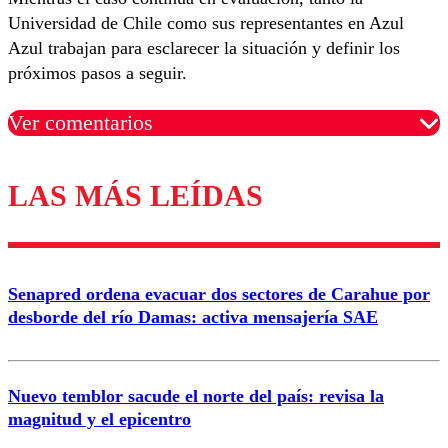
Universidad de Chile como sus representantes en Azul
Azul trabajan para esclarecer la situación y definir los
próximos pasos a seguir.
Ver comentarios
LAS MÁS LEÍDAS
Los comentarios son moderados para garantizar un
diálogo respetuoso.
Nombre
Senapred ordena evacuar dos sectores de Carahue por
Correo
desborde del río Damas: activa mensajería SAE
Nuevo temblor sacude el norte del país: revisa la
magnitud y el epicentro
Enviar comentario