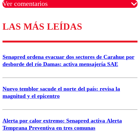
Ver comentarios
LAS MÁS LEÍDAS
Los comentarios son moderados para garantizar un
diálogo respetuoso.
Nombre
Senapred ordena evacuar dos sectores de Carahue por
Correo
desborde del río Damas: activa mensajería SAE
Nuevo temblor sacude el norte del país: revisa la
magnitud y el epicentro
Enviar comentario
Alerta por calor extremo: Senapred activa Alerta
Temprana Preventiva en tres comunas