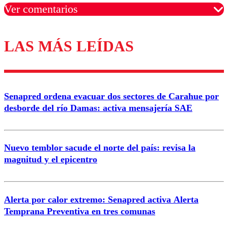
Ver comentarios
LAS MÁS LEÍDAS
Los comentarios son moderados para garantizar un
diálogo respetuoso.
Nombre
Senapred ordena evacuar dos sectores de Carahue por
Correo
desborde del río Damas: activa mensajería SAE
Nuevo temblor sacude el norte del país: revisa la
magnitud y el epicentro
Enviar comentario
Alerta por calor extremo: Senapred activa Alerta
Temprana Preventiva en tres comunas