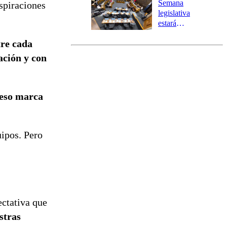
Semana
spiraciones
tres comunas
legislativa
estará
marcada por
tre cada
el fin de la
tramitación
ación y con
del proyecto
de
reconstrucción
 eso marca
ipos. Pero
ectativa que
stras