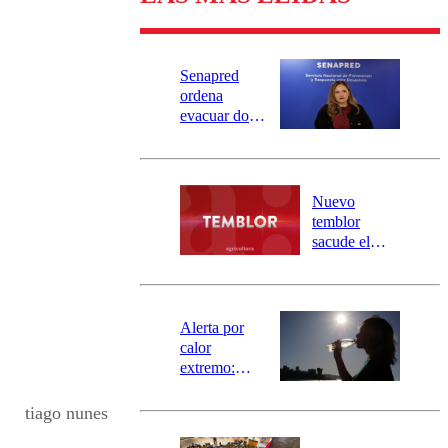
Senapred
ordena
evacuar dos
sectores de
Carahue por
desborde del
río Damas:
Nuevo
activa
temblor
mensajería
sacude el
SAE
norte del país:
revisa la
magnitud y el
epicentro
Alerta por
calor
extremo:
Senapred
activa Alerta
tiago nunes
Temprana
Preventiva en