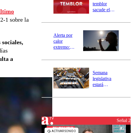
activa
temblor
mensajería
sacude el
último
SAE
norte del país:
 2-1 sobre la
revisa la
magnitud y el
epicentro
Alerta por
calor
 sociales,
extremo:
días
Senapred
ulta a
activa Alerta
Temprana
Preventiva en
Semana
tres comunas
legislativa
estará
marcada por
el fin de la
tramitación
del proyecto
de
reconstrucción
Señal 2