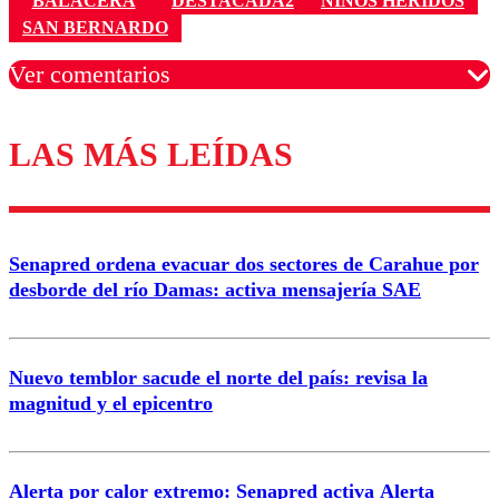
BALACERA
DESTACADA2
NIÑOS HERIDOS
SAN BERNARDO
Ver comentarios
LAS MÁS LEÍDAS
Los comentarios son moderados para garantizar un
diálogo respetuoso.
Nombre
Senapred ordena evacuar dos sectores de Carahue por
Correo
desborde del río Damas: activa mensajería SAE
Nuevo temblor sacude el norte del país: revisa la
magnitud y el epicentro
Enviar comentario
Alerta por calor extremo: Senapred activa Alerta