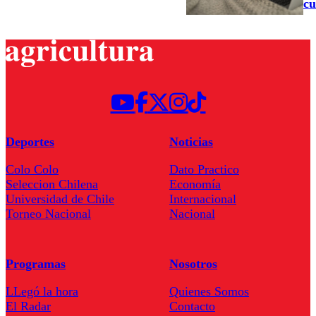
cu
Deportes
Noticias
Colo Colo
Dato Practico
Seleccion Chilena
Economía
Universidad de Chile
Internacional
Torneo Nacional
Nacional
Programas
Nosotros
LLegó la hora
Quienes Somos
El Radar
Contacto