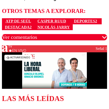
OTROS TEMAS A EXPLORAR:
ATP DE SEÚL
CASPER RUUD
DEPORTES2
DESTACADA2
NICOLÁS JARRY
Ver comentarios
Señal 1
EN VIVO
Los comentarios son moderados para garantizar un
diálogo respetuoso.
Nombre
Correo
LAS MÁS LEÍDAS