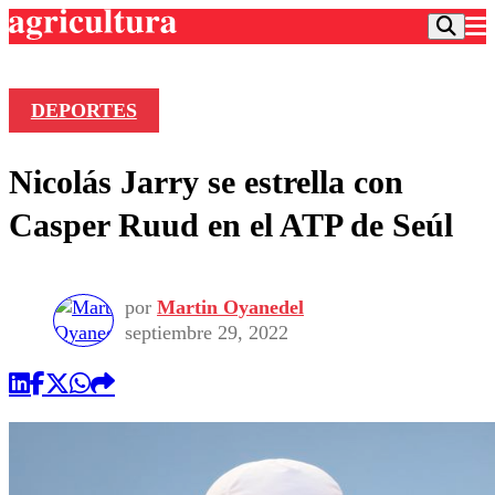
DEPORTES
Podcast
Nicolás Jarry se estrella con
Frecuencias
Agricultura TV
Casper Ruud en el ATP de Seúl
Deportes
Entretención
Colo Colo
Noticias
por
Martin Oyanedel
Motor
Vida Social
septiembre 29, 2022
Otros Deportes
Dato Practico
Publicaciones en medios
Seleccion Chilena
Economía
Opinión
Torneo Internacional
Internacional
Programas
Torneo Nacional
Nacional
Comercial
Universidad Católica
Política
Universidad de Chile
Sustentabilidad