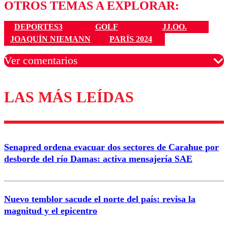
OTROS TEMAS A EXPLORAR:
DEPORTES3
GOLF
JJ.OO.
JOAQUÍN NIEMANN
PARÍS 2024
Ver comentarios
LAS MÁS LEÍDAS
Los comentarios son moderados para garantizar un
diálogo respetuoso.
Nombre
Senapred ordena evacuar dos sectores de Carahue por
Correo
desborde del río Damas: activa mensajería SAE
Nuevo temblor sacude el norte del país: revisa la
magnitud y el epicentro
Enviar comentario