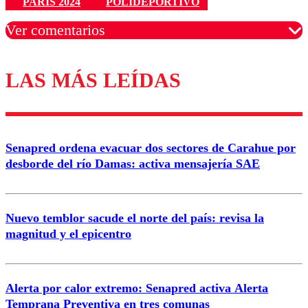
PARÍS 2024
POLIDEPORTIVO
Ver comentarios
LAS MÁS LEÍDAS
Los comentarios son moderados para garantizar un
diálogo respetuoso.
Nombre
Senapred ordena evacuar dos sectores de Carahue por
Correo
desborde del río Damas: activa mensajería SAE
Nuevo temblor sacude el norte del país: revisa la
magnitud y el epicentro
Enviar comentario
Alerta por calor extremo: Senapred activa Alerta
Temprana Preventiva en tres comunas