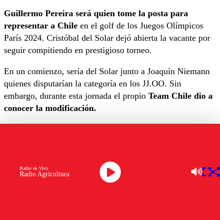
Guillermo Pereira será quien tome la posta para
representar a Chile
en el golf de los Juegos Olímpicos
París 2024. Cristóbal del Solar dejó abierta la vacante por
seguir compitiendo en prestigioso torneo.
En un comienzo, sería del Solar junto a Joaquín Niemann
quienes disputarían la categoría en los JJ.OO. Sin
embargo, durante esta jornada el propio
Team Chile dio a
conocer la modificación.
El Comité Olímpico nacional explica: “Ambos jugadores
ingresan por ranking mundial. Joaquín (99° del mundo)
clasifica por ser el mejor chileno y
Guillermo toma el
cupo de Cristóbal del Solar
(196°, n°2 de Chile).
Radio en Vivo
Radio Agricultura
“‘
Mito” (272°) reemplazará a Cristóbal
, quien lamenta
no estar en París ya que
sigue disputando un lugar en la
próxima temporada del prestigioso PGA Tour.
¡Le