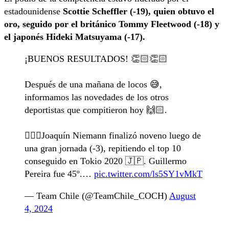
estadounidense
Scottie Scheffler (-19), quien obtuvo el
oro, seguido por el británico Tommy Fleetwood (-18) y
el japonés Hideki Matsuyama (-17).
¡BUENOS RESULTADOS! 👏🏻👏🏻
Después de una mañana de locos 😅,
informamos las novedades de los otros
deportistas que compitieron hoy 🙌🏻.
🏌🏽‍♂️Joaquín Niemann finalizó noveno luego de
una gran jornada (-3), repitiendo el top 10
conseguido en Tokio 2020 🇯🇵. Guillermo
Pereira fue 45º.…
pic.twitter.com/ls5SY1vMkT
— Team Chile (@TeamChile_COCH)
August
4, 2024