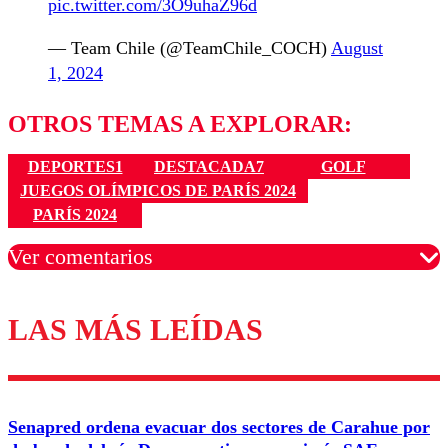
pic.twitter.com/3O9uhaZ96d
— Team Chile (@TeamChile_COCH)
August
1, 2024
OTROS TEMAS A EXPLORAR:
DEPORTES1
DESTACADA7
GOLF
JUEGOS OLÍMPICOS DE PARÍS 2024
PARÍS 2024
Ver comentarios
LAS MÁS LEÍDAS
Los comentarios son moderados para garantizar un
diálogo respetuoso.
Nombre
Senapred ordena evacuar dos sectores de Carahue por
Correo