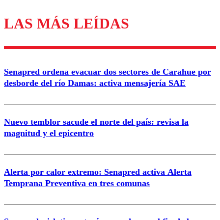
LAS MÁS LEÍDAS
Los comentarios son moderados para garantizar un
diálogo respetuoso.
Nombre
Senapred ordena evacuar dos sectores de Carahue por
Correo
desborde del río Damas: activa mensajería SAE
Nuevo temblor sacude el norte del país: revisa la
magnitud y el epicentro
Enviar comentario
Alerta por calor extremo: Senapred activa Alerta
Temprana Preventiva en tres comunas