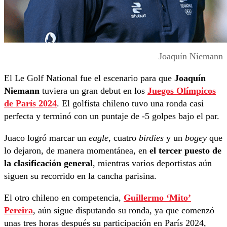
Joaquín Niemann
El Le Golf National fue el escenario para que
Joaquín
Niemann
tuviera un gran debut en los
Juegos Olímpicos
de París 2024
. El golfista chileno tuvo una ronda casi
perfecta y terminó con un puntaje de -5 golpes bajo el par.
Juaco logró marcar un
eagle
, cuatro
birdies
y un
bogey
que
lo dejaron, de manera momentánea, en
el tercer puesto de
la clasificación general
, mientras varios deportistas aún
siguen su recorrido en la cancha parisina.
El otro chileno en competencia,
Guillermo ‘Mito’
Pereira
, aún sigue disputando su ronda, ya que comenzó
unas tres horas después su participación en París 2024,