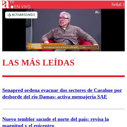
Señal 1
EN VIVO
Los comentarios son moderados para garantizar un
diálogo respetuoso.
Nombre
Correo
LAS MÁS LEÍDAS
Enviar comentario
Senapred ordena evacuar dos sectores de Carahue por
desborde del río Damas: activa mensajería SAE
Nuevo temblor sacude el norte del país: revisa la
magnitud y el epicentro