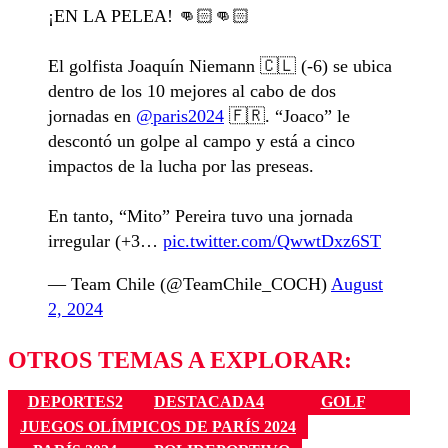
¡EN LA PELEA! 👊🏻👊🏻
El golfista Joaquín Niemann 🇨🇱 (-6) se ubica
dentro de los 10 mejores al cabo de dos
jornadas en
@paris2024
🇫🇷. “Joaco” le
descontó un golpe al campo y está a cinco
impactos de la lucha por las preseas.
En tanto, “Mito” Pereira tuvo una jornada
irregular (+3…
pic.twitter.com/QwwtDxz6ST
— Team Chile (@TeamChile_COCH)
August
2, 2024
OTROS TEMAS A EXPLORAR:
DEPORTES2
DESTACADA4
GOLF
JUEGOS OLÍMPICOS DE PARÍS 2024