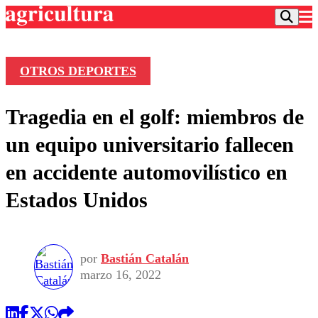
OTROS DEPORTES
Podcast
Tragedia en el golf: miembros de
Frecuencias
Agricultura TV
un equipo universitario fallecen
Deportes
en accidente automovilístico en
Entretención
Colo Colo
Noticias
Estados Unidos
Motor
Vida Social
Otros Deportes
Dato Practico
Publicaciones en medios
Seleccion Chilena
Economía
Opinión
Torneo Internacional
Internacional
por
Bastián Catalán
Programas
Torneo Nacional
Nacional
marzo 16, 2022
Comercial
Universidad Católica
Política
Universidad de Chile
Sustentabilidad