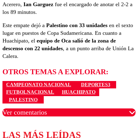
Acerero,
Ian Garguez
fue el encargado de anotar el 2-2 a
los 89 minutos.
Este empate dejó a
Palestino con 33 unidades
en el sexto
lugar en puestos de Copa Sudamericana. En cuanto a
Huachipato, el
equipo de Oca salió de la zona de
descenso con 22 unidades
, a un punto arriba de Unión La
Calera.
OTROS TEMAS A EXPLORAR:
CAMPEONATO NACIONAL
DEPORTES3
FUTBOLNACIONAL
HUACHIPATO
PALESTINO
Ver comentarios
LAS MÁS LEÍDAS
Los comentarios son moderados para garantizar un