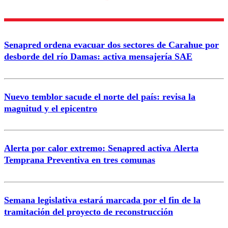
diálogo respetuoso.
Nombre
Senapred ordena evacuar dos sectores de Carahue por
Correo
desborde del río Damas: activa mensajería SAE
Nuevo temblor sacude el norte del país: revisa la
magnitud y el epicentro
Enviar comentario
Alerta por calor extremo: Senapred activa Alerta
Temprana Preventiva en tres comunas
Semana legislativa estará marcada por el fin de la
tramitación del proyecto de reconstrucción