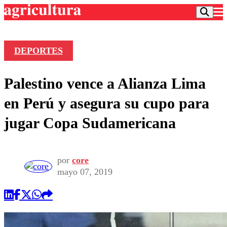
DEPORTES
Podcast
Palestino vence a Alianza Lima
Frecuencias
Agricultura TV
en Perú y asegura su cupo para
Deportes
jugar Copa Sudamericana
Entretención
Colo Colo
Noticias
Motor
Vida Social
Otros Deportes
Dato Practico
por
core
Publicaciones en medios
Seleccion Chilena
Economía
mayo 07, 2019
Opinión
Torneo Internacional
Internacional
Programas
Torneo Nacional
Nacional
Comercial
Universidad Católica
Política
Universidad de Chile
Sustentabilidad