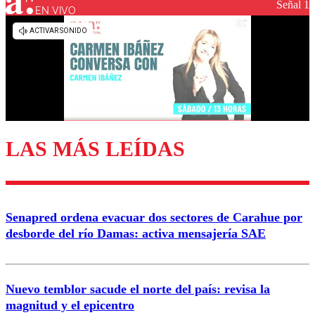
Señal 1
EN VIVO
Los comentarios son moderados para garantizar un
diálogo respetuoso.
Nombre
Correo
LAS MÁS LEÍDAS
Enviar comentario
Senapred ordena evacuar dos sectores de Carahue por
desborde del río Damas: activa mensajería SAE
Nuevo temblor sacude el norte del país: revisa la
magnitud y el epicentro