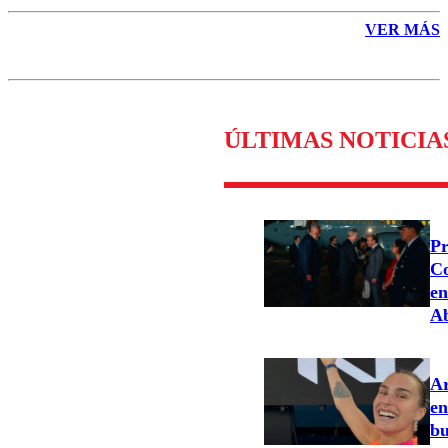
VER MÁS
ÚLTIMAS NOTICIA
Pr
Co
en
Ab
Ar
en
bu