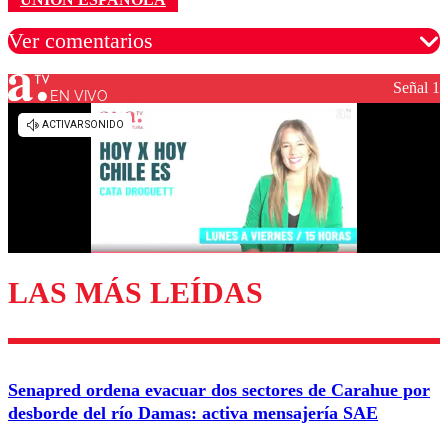
Ver comentarios
Señal 1
EN VIVO
Los comentarios son moderados para garantizar un
diálogo respetuoso.
Nombre
Correo
LAS MÁS LEÍDAS
Enviar comentario
Senapred ordena evacuar dos sectores de Carahue por
desborde del río Damas: activa mensajería SAE