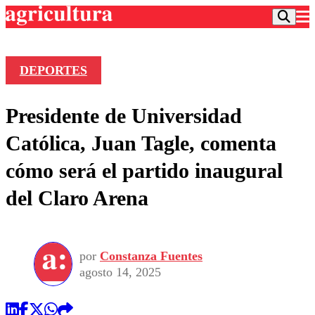
DEPORTES
Podcast
Presidente de Universidad
Frecuencias
Agricultura TV
Católica, Juan Tagle, comenta
Deportes
cómo será el partido inaugural
Entretención
Colo Colo
Noticias
del Claro Arena
Motor
Vida Social
Otros Deportes
Dato Practico
Publicaciones en medios
Seleccion Chilena
Economía
Opinión
Torneo Internacional
Internacional
por
Constanza Fuentes
Programas
Torneo Nacional
Nacional
agosto 14, 2025
Comercial
Universidad Católica
Política
Universidad de Chile
Sustentabilidad