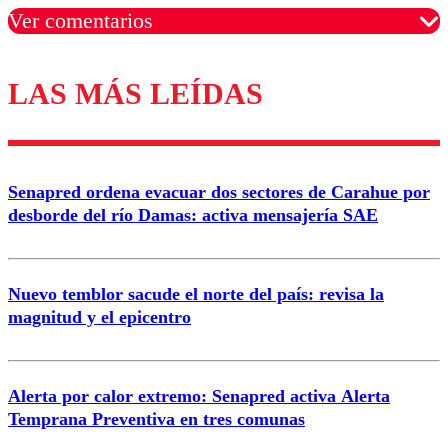
Ver comentarios
LAS MÁS LEÍDAS
Los comentarios son moderados para garantizar un
diálogo respetuoso.
Nombre
Senapred ordena evacuar dos sectores de Carahue por
Correo
desborde del río Damas: activa mensajería SAE
Nuevo temblor sacude el norte del país: revisa la
magnitud y el epicentro
Enviar comentario
Alerta por calor extremo: Senapred activa Alerta
Temprana Preventiva en tres comunas