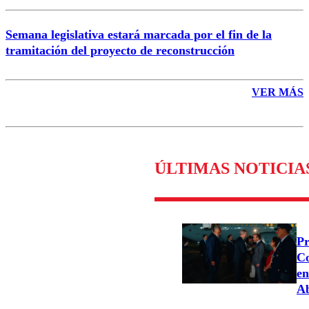
Semana legislativa estará marcada por el fin de la
tramitación del proyecto de reconstrucción
VER MÁS
ÚLTIMAS NOTICIA
Pr
Co
en
Ab