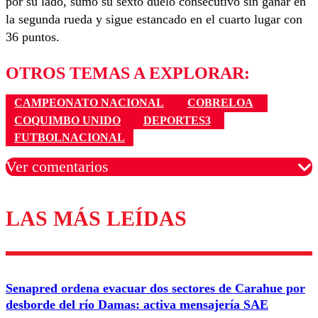
por su lado, sumó su sexto duelo consecutivo sin ganar en
la segunda rueda y sigue estancado en el cuarto lugar con
36 puntos.
OTROS TEMAS A EXPLORAR:
CAMPEONATO NACIONAL
COBRELOA
COQUIMBO UNIDO
DEPORTES3
FUTBOLNACIONAL
Ver comentarios
LAS MÁS LEÍDAS
Los comentarios son moderados para garantizar un
diálogo respetuoso.
Nombre
Senapred ordena evacuar dos sectores de Carahue por
Correo
desborde del río Damas: activa mensajería SAE