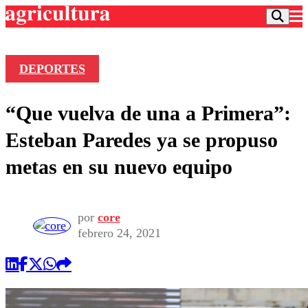
DEPORTES
Podcast
“Que vuelva de una a Primera”:
Frecuencias
Agricultura TV
Esteban Paredes ya se propuso
Deportes
metas en su nuevo equipo
Entretención
Colo Colo
Noticias
Motor
Vida Social
Otros Deportes
Dato Practico
por
core
Publicaciones en medios
Seleccion Chilena
Economía
febrero 24, 2021
Opinión
Torneo Internacional
Internacional
Programas
Torneo Nacional
Nacional
Comercial
Universidad Católica
Política
Universidad de Chile
Sustentabilidad