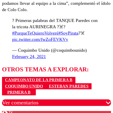
podamos llevar al equipo a la cima”, complementó el ídolo
de Colo Colo.
?️ Primeras palabras del TANQUE Paredes con
la tricota AURINEGRA ?☠️?
#PorqueTeQuieroVolveré
#SoyPirata
?‍☠️
pic.twitter.com/fwZoFEVKVv
— Coquimbo Unido (@coquimbounido)
February 24, 2021
OTROS TEMAS A EXPLORAR:
CAMPEONATO DE LA PRIMERA B
COQUIMBO UNIDO
ESTEBAN PAREDES
PRIMERA B
Ver comentarios