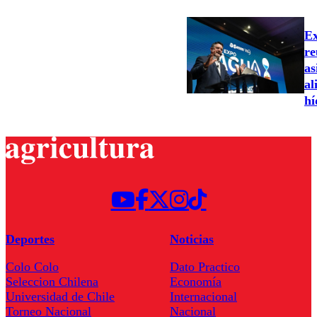
Ex
re
as
al
hí
Deportes
Noticias
Colo Colo
Dato Practico
Seleccion Chilena
Economía
Universidad de Chile
Internacional
Torneo Nacional
Nacional