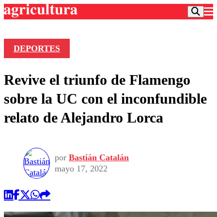
DEPORTES
Podcast
Revive el triunfo de Flamengo
Frecuencias
Agricultura TV
sobre la UC con el inconfundible
Deportes
relato de Alejandro Lorca
Entretención
Colo Colo
Noticias
Motor
Vida Social
Otros Deportes
Dato Practico
Publicaciones en medios
por
Bastián Catalán
Seleccion Chilena
Economía
Opinión
mayo 17, 2022
Torneo Internacional
Internacional
Programas
Torneo Nacional
Nacional
Comercial
Universidad Católica
Política
Universidad de Chile
Sustentabilidad