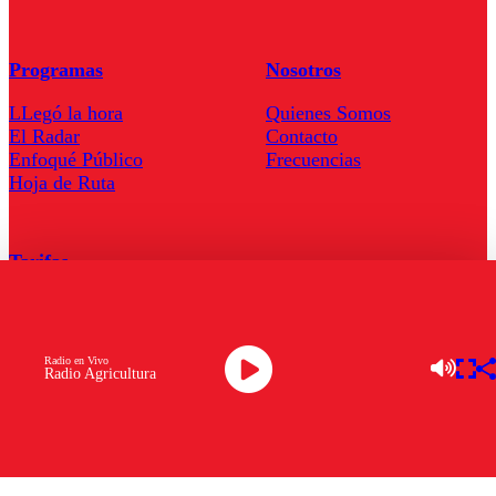
Programas
Nosotros
LLegó la hora
Quienes Somos
El Radar
Contacto
Enfoqué Público
Frecuencias
Hoja de Ruta
Tarifas
Comercial
Tarifas Servel Radio
Radio en Vivo
Radio Agricultura
Radio en Vivo
TV en Vivo
Descarga la APP