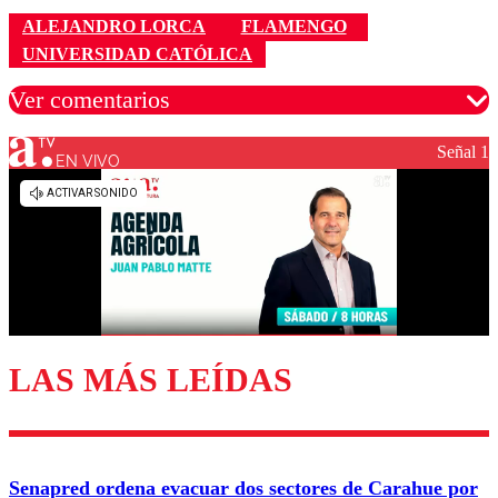
ALEJANDRO LORCA
FLAMENGO
UNIVERSIDAD CATÓLICA
Ver comentarios
Señal 1
EN VIVO
Los comentarios son moderados para garantizar un
diálogo respetuoso.
Nombre
Correo
LAS MÁS LEÍDAS
Enviar comentario
Senapred ordena evacuar dos sectores de Carahue por