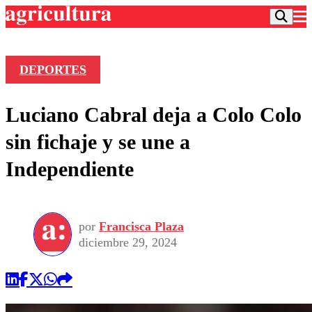
DEPORTES
Podcast
Luciano Cabral deja a Colo Colo
Frecuencias
Agricultura TV
sin fichaje y se une a
Deportes
Independiente
Entretención
Colo Colo
Noticias
Motor
Vida Social
Otros Deportes
Dato Practico
Publicaciones en medios
por
Francisca Plaza
Seleccion Chilena
Economía
Opinión
diciembre 29, 2024
Torneo Internacional
Internacional
Programas
Torneo Nacional
Nacional
Comercial
Universidad Católica
Política
Universidad de Chile
Sustentabilidad