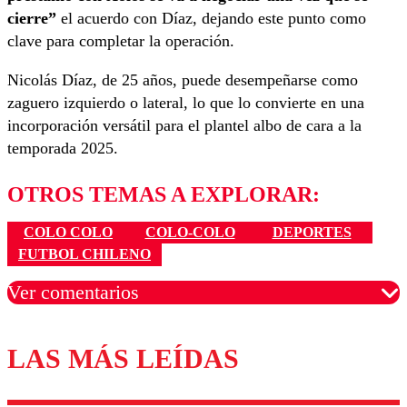
cierre”
el acuerdo con Díaz, dejando este punto como
clave para completar la operación.
Nicolás Díaz, de 25 años, puede desempeñarse como
zaguero izquierdo o lateral, lo que lo convierte en una
incorporación versátil para el plantel albo de cara a la
temporada 2025.
OTROS TEMAS A EXPLORAR:
COLO COLO
COLO-COLO
DEPORTES
FUTBOL CHILENO
Ver comentarios
LAS MÁS LEÍDAS
Los comentarios son moderados para garantizar un
diálogo respetuoso.
Nombre