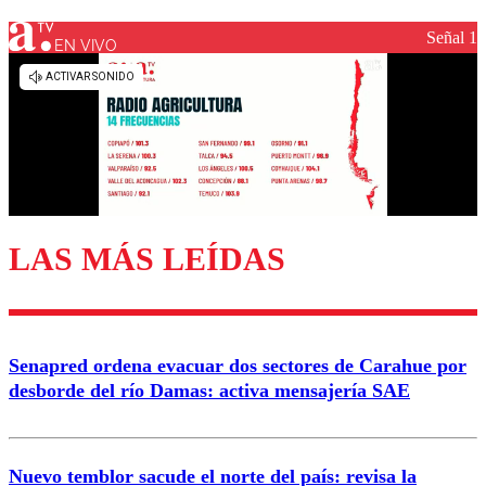
Señal 1
EN VIVO
Los comentarios son moderados para garantizar un
diálogo respetuoso.
Nombre
Correo
LAS MÁS LEÍDAS
Enviar comentario
Senapred ordena evacuar dos sectores de Carahue por
desborde del río Damas: activa mensajería SAE
Nuevo temblor sacude el norte del país: revisa la