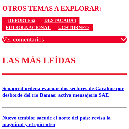
OTROS TEMAS A EXPLORAR:
DEPORTES2
DESTACADA4
FUTBOLNACIONAL
UCHTORNEO
Ver comentarios
LAS MÁS LEÍDAS
Los comentarios son moderados para garantizar un
diálogo respetuoso.
Nombre
Senapred ordena evacuar dos sectores de Carahue por
Correo
desborde del río Damas: activa mensajería SAE
Nuevo temblor sacude el norte del país: revisa la
magnitud y el epicentro
Enviar comentario