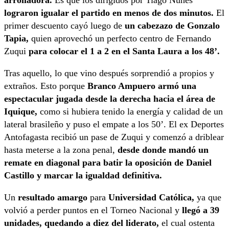
arrolladora.
Es que los dirigidos por Tiago Nunes
lograron igualar el partido en menos de dos minutos.
El
primer descuento cayó luego de
un cabezazo de Gonzalo
Tapia,
quien aprovechó un perfecto centro de Fernando
Zuqui
para colocar el 1 a 2 en el Santa Laura a los 48’.
Tras aquello, lo que vino después sorprendió a propios y
extraños. Esto porque
Branco Ampuero armó una
espectacular jugada desde la derecha hacia el área de
Iquique,
como si hubiera tenido la energía y calidad de un
lateral brasileño y puso el empate a los 50’. El ex Deportes
Antofagasta recibió un pase de Zuqui y comenzó a driblear
hasta meterse a la zona penal,
desde donde mandó un
remate en diagonal para batir la oposición de Daniel
Castillo y marcar la igualdad definitiva.
Un
resultado amargo
para
Universidad Católica,
ya que
volvió a perder puntos en el Torneo Nacional y
llegó a 39
unidades, quedando a diez del liderato,
el cual ostenta