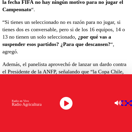
la fecha FIFA no hay ningún motivo para no jugar el
Campeonato
“.
“Si tienes un seleccionado no es razón para no jugar, si
tienes dos es conversable, pero si de los 16 equipos, 14 o
13 no tienen un solo seleccionado,
¿por qué vas a
suspender esos partidos? ¿Para que descansen?
“,
agregó.
Además, el panelista aprovechó de lanzar un dardo contra
el Presidente de la ANFP, señalando que “la Copa Chile,
señor Milad, fantasma Milad, el tren fantasma,
comenzar a jugarla de febrero a abril en fase de grupo,
cosa que los equipos lleguen al Campeonato con mucho
rodaje
. Con 12 partidos y los técnicos pueden decir, este
Radio en Vivo
Radio Agricultura
jugador me sirve, este no me sirve, este lo voy a mandar a
préstamo”.
“Así se hacía antes y funcionaba bastante bien,
pero anda