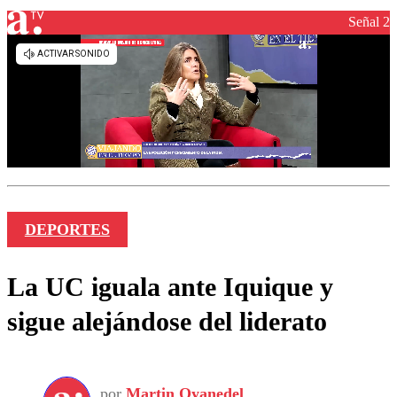
Señal 2
DEPORTES
La UC iguala ante Iquique y
sigue alejándose del liderato
por
Martin Oyanedel