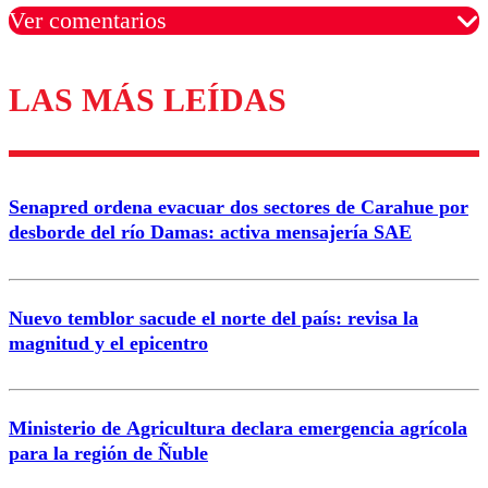
Ver comentarios
LAS MÁS LEÍDAS
Los comentarios son moderados para garantizar un
diálogo respetuoso.
Nombre
Senapred ordena evacuar dos sectores de Carahue por
Correo
desborde del río Damas: activa mensajería SAE
Nuevo temblor sacude el norte del país: revisa la
magnitud y el epicentro
Enviar comentario
Ministerio de Agricultura declara emergencia agrícola
para la región de Ñuble