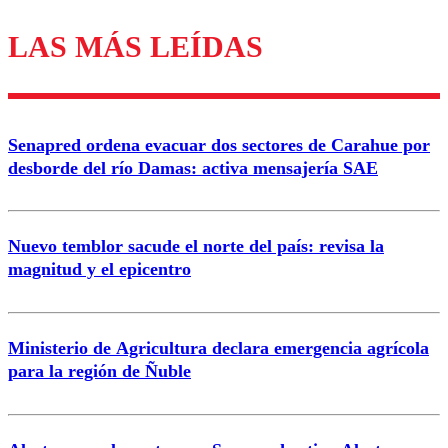
LAS MÁS LEÍDAS
Los comentarios son moderados para garantizar un
diálogo respetuoso.
Nombre
Senapred ordena evacuar dos sectores de Carahue por
Correo
desborde del río Damas: activa mensajería SAE
Nuevo temblor sacude el norte del país: revisa la
magnitud y el epicentro
Enviar comentario
Ministerio de Agricultura declara emergencia agrícola
para la región de Ñuble