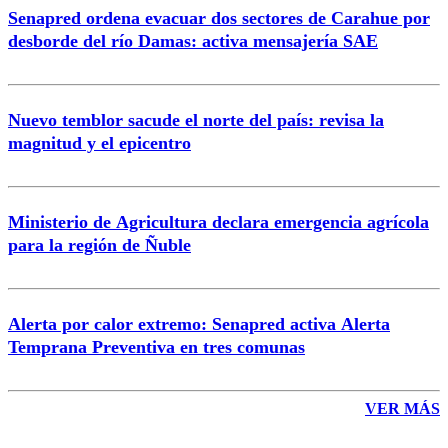
Senapred ordena evacuar dos sectores de Carahue por
Correo
desborde del río Damas: activa mensajería SAE
Nuevo temblor sacude el norte del país: revisa la
magnitud y el epicentro
Enviar comentario
Ministerio de Agricultura declara emergencia agrícola
para la región de Ñuble
Alerta por calor extremo: Senapred activa Alerta
Temprana Preventiva en tres comunas
VER MÁS