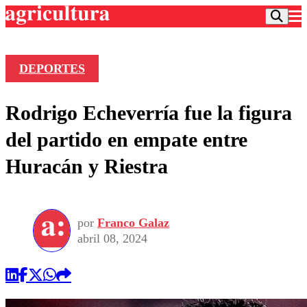
DEPORTES
Podcast
Rodrigo Echeverría fue la figura
Frecuencias
Agricultura TV
del partido en empate entre
Deportes
Huracán y Riestra
Entretención
Colo Colo
Noticias
Motor
Vida Social
Otros Deportes
Dato Practico
Publicaciones en medios
por
Franco Galaz
Seleccion Chilena
Economía
Opinión
abril 08, 2024
Torneo Internacional
Internacional
Programas
Torneo Nacional
Nacional
Comercial
Universidad Católica
Política
Universidad de Chile
Sustentabilidad