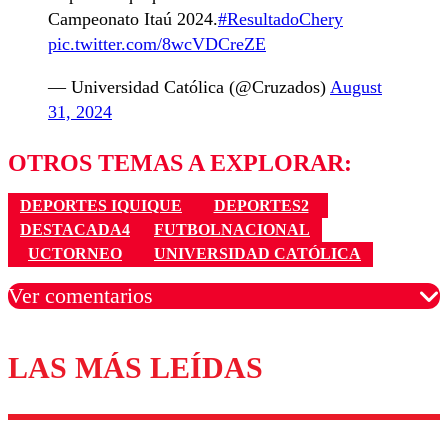
Campeonato Itaú 2024.
#ResultadoChery
pic.twitter.com/8wcVDCreZE
— Universidad Católica (@Cruzados)
August
31, 2024
OTROS TEMAS A EXPLORAR:
DEPORTES IQUIQUE
DEPORTES2
DESTACADA4
FUTBOLNACIONAL
UCTORNEO
UNIVERSIDAD CATÓLICA
Ver comentarios
LAS MÁS LEÍDAS
Los comentarios son moderados para garantizar un
diálogo respetuoso.
Nombre