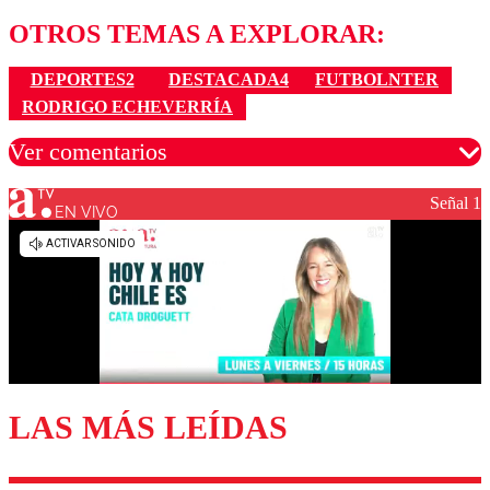
OTROS TEMAS A EXPLORAR:
DEPORTES2
DESTACADA4
FUTBOLNTER
RODRIGO ECHEVERRÍA
Ver comentarios
Señal 1
EN VIVO
Los comentarios son moderados para garantizar un
diálogo respetuoso.
Nombre
Correo
LAS MÁS LEÍDAS
Enviar comentario