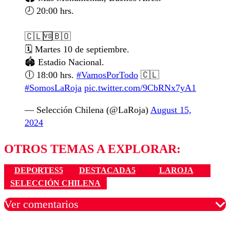
🕗 20:00 hrs.
🇨🇱🆚🇧🇴
🗓️ Martes 10 de septiembre.
🏟️ Estadio Nacional.
🕕 18:00 hrs.
#VamosPorTodo
🇨🇱
#SomosLaRoja
pic.twitter.com/9CbRNx7yA1
— Selección Chilena (@LaRoja)
August 15,
2024
OTROS TEMAS A EXPLORAR:
DEPORTES5
DESTACADA5
LAROJA
SELECCIÓN CHILENA
Ver comentarios