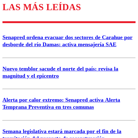
LAS MÁS LEÍDAS
Los comentarios son moderados para garantizar un
diálogo respetuoso.
Nombre
Senapred ordena evacuar dos sectores de Carahue por
Correo
desborde del río Damas: activa mensajería SAE
Nuevo temblor sacude el norte del país: revisa la
magnitud y el epicentro
Enviar comentario
Alerta por calor extremo: Senapred activa Alerta
Temprana Preventiva en tres comunas
Semana legislativa estará marcada por el fin de la