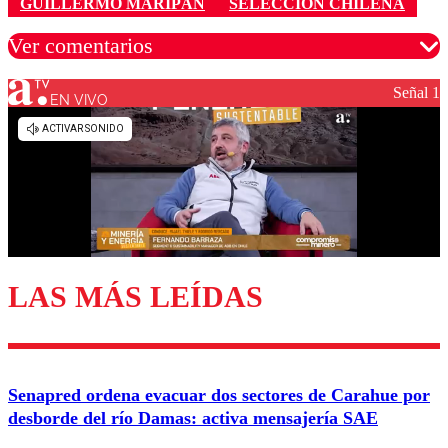
GUILLERMO MARIPÁN
SELECCIÓN CHILENA
Ver comentarios
Señal 1
EN VIVO
Los comentarios son moderados para garantizar un
diálogo respetuoso.
Nombre
Correo
LAS MÁS LEÍDAS
Enviar comentario
Senapred ordena evacuar dos sectores de Carahue por
desborde del río Damas: activa mensajería SAE