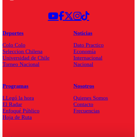
Deportes
Noticias
Colo Colo
Dato Practico
Seleccion Chilena
Economía
Universidad de Chile
Internacional
Torneo Nacional
Nacional
Programas
Nosotros
LLegó la hora
Quienes Somos
El Radar
Contacto
Enfoqué Público
Frecuencias
Hoja de Ruta