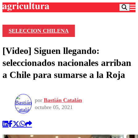
SELECCION CHILENA
Podcast
[Video] Siguen llegando:
Frecuencias
Agricultura TV
seleccionados nacionales arriban
Deportes
a Chile para sumarse a la Roja
Entretención
Colo Colo
Noticias
Motor
Vida Social
Otros Deportes
Dato Practico
Publicaciones en medios
por
Bastián Catalán
Seleccion Chilena
Economía
Opinión
octubre 05, 2021
Torneo Internacional
Internacional
Programas
Torneo Nacional
Nacional
Comercial
Universidad Católica
Política
Universidad de Chile
Sustentabilidad