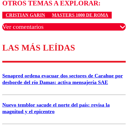
OTROS TEMAS A EXPLORAR:
CRISTIAN GARIN
MASTERS 1000 DE ROMA
Ver comentarios
LAS MÁS LEÍDAS
Los comentarios son moderados para garantizar un
diálogo respetuoso.
Nombre
Senapred ordena evacuar dos sectores de Carahue por
Correo
desborde del río Damas: activa mensajería SAE
Nuevo temblor sacude el norte del país: revisa la
magnitud y el epicentro
Enviar comentario