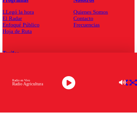
LLegó la hora
Quienes Somos
El Radar
Contacto
Enfoqué Público
Frecuencias
Hoja de Ruta
Tarifas
Comercial
Tarifas Servel Radio
Radio en Vivo
Radio Agricultura
Radio en Vivo
TV en Vivo
Descarga la APP