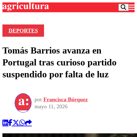
DEPORTES
Podcast
Tomás Barrios avanza en
Frecuencias
Agricultura TV
Portugal tras curioso partido
Deportes
suspendido por falta de luz
Entretención
Colo Colo
Noticias
Motor
Vida Social
Otros Deportes
Dato Practico
Publicaciones en medios
por
Francisca Bórquez
Seleccion Chilena
Economía
Opinión
mayo 11, 2026
Torneo Internacional
Internacional
Programas
Torneo Nacional
Nacional
Comercial
Universidad Católica
Política
Universidad de Chile
Sustentabilidad