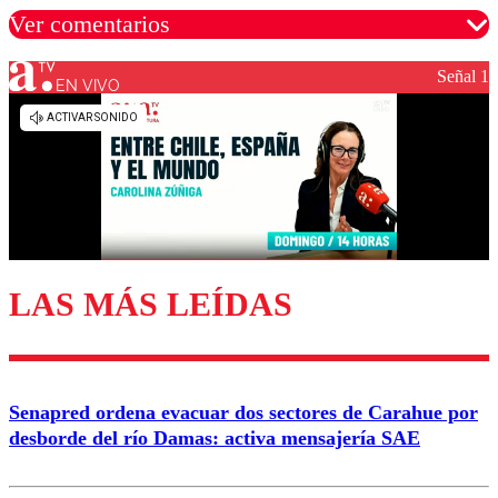
Ver comentarios
Señal 1
EN VIVO
Los comentarios son moderados para garantizar un
diálogo respetuoso.
Nombre
Correo
LAS MÁS LEÍDAS
Enviar comentario
Senapred ordena evacuar dos sectores de Carahue por
desborde del río Damas: activa mensajería SAE