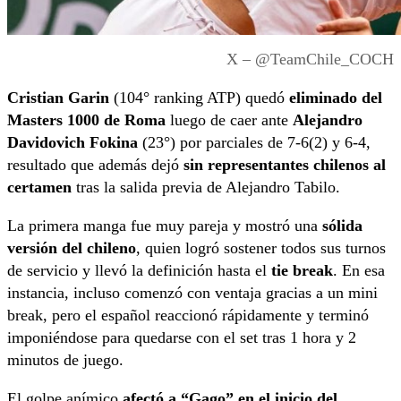
X – @TeamChile_COCH
Cristian Garin
(104° ranking ATP) quedó
eliminado del
Masters 1000 de Roma
luego de caer ante
Alejandro
Davidovich Fokina
(23°) por parciales de 7-6(2) y 6-4,
resultado que además dejó
sin representantes chilenos al
certamen
tras la salida previa de Alejandro Tabilo.
La primera manga fue muy pareja y mostró una
sólida
versión del chileno
, quien logró sostener todos sus turnos
de servicio y llevó la definición hasta el
tie break
. En esa
instancia, incluso comenzó con ventaja gracias a un mini
break, pero el español reaccionó rápidamente y terminó
imponiéndose para quedarse con el set tras 1 hora y 2
minutos de juego.
El golpe anímico
afectó a “Gago” en el inicio del