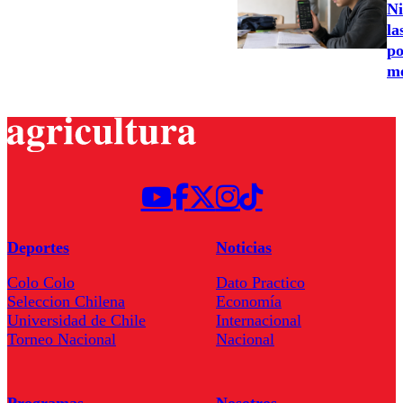
Ni
la
po
m
Deportes
Noticias
Colo Colo
Dato Practico
Seleccion Chilena
Economía
Universidad de Chile
Internacional
Torneo Nacional
Nacional
Programas
Nosotros