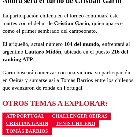
Ahora será el turno de Cristian Garin
La participación chilena en el torneo continuará este
martes con el debut de
Cristian Garin
, quien aparece
como el primer sembrado del campeonato.
El ariqueño, actual número
104 del mundo
, enfrentará al
argentino
Lautaro Midón
, ubicado en el puesto
216 del
ranking ATP
.
Garin buscará comenzar con una victoria su participación
en Oeiras y sumarse así a Tomás Barrios entre los chilenos
que avanzaron de ronda en Portugal.
OTROS TEMAS A EXPLORAR:
ATP PORTUGAL
CHALLENGER OEIRAS
CRISTIAN GARIN
TENIS CHILENO
TOMÁS BARRIOS