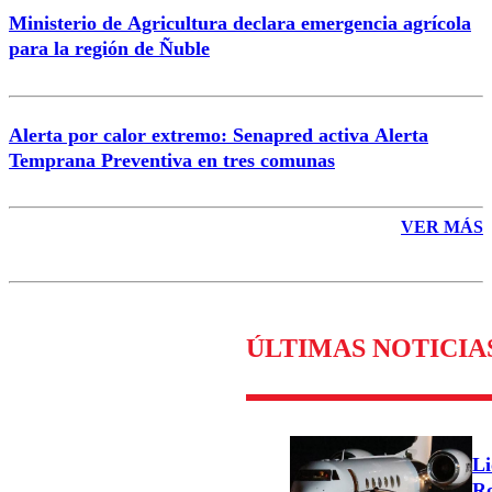
Ministerio de Agricultura declara emergencia agrícola
para la región de Ñuble
Alerta por calor extremo: Senapred activa Alerta
Temprana Preventiva en tres comunas
VER MÁS
ÚLTIMAS NOTICIA
Li
Ro