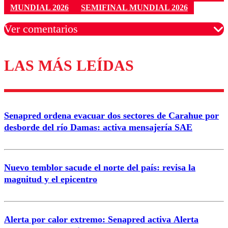
MUNDIAL 2026
SEMIFINAL MUNDIAL 2026
Ver comentarios
LAS MÁS LEÍDAS
Los comentarios son moderados para garantizar un
diálogo respetuoso.
Nombre
Senapred ordena evacuar dos sectores de Carahue por
Correo
desborde del río Damas: activa mensajería SAE
Nuevo temblor sacude el norte del país: revisa la
magnitud y el epicentro
Enviar comentario
Alerta por calor extremo: Senapred activa Alerta