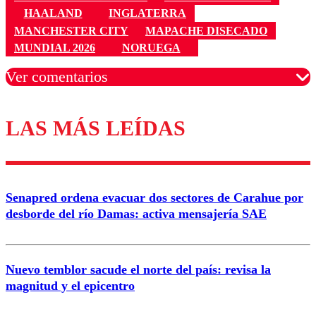
HAALAND
INGLATERRA
MANCHESTER CITY
MAPACHE DISECADO
MUNDIAL 2026
NORUEGA
Ver comentarios
LAS MÁS LEÍDAS
Los comentarios son moderados para garantizar un
diálogo respetuoso.
Nombre
Senapred ordena evacuar dos sectores de Carahue por
Correo
desborde del río Damas: activa mensajería SAE
Nuevo temblor sacude el norte del país: revisa la
magnitud y el epicentro
Enviar comentario