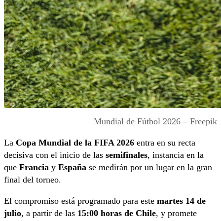
Mundial de Fútbol 2026 – Freepik
La
Copa Mundial de la FIFA 2026
entra en su recta
decisiva con el inicio de las
semifinales
, instancia en la
que
Francia
y
España
se medirán por un lugar en la gran
final del torneo.
El compromiso está programado para este
martes 14 de
julio
, a partir de las
15:00 horas de Chile
, y promete