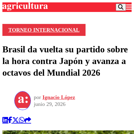
TORNEO INTERNACIONAL
Podcast
Brasil da vuelta su partido sobre
Frecuencias
Agricultura TV
la hora contra Japón y avanza a
Deportes
octavos del Mundial 2026
Entretención
Colo Colo
Noticias
Motor
Vida Social
Otros Deportes
Dato Practico
Publicaciones en medios
por
Ignacio López
Seleccion Chilena
Economía
Opinión
junio 29, 2026
Torneo Internacional
Internacional
Programas
Torneo Nacional
Nacional
Comercial
Universidad Católica
Política
Universidad de Chile
Sustentabilidad