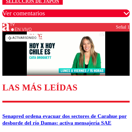
SELECCIÓN DE JAPÓN
Ver comentarios
Señal 1
EN VIVO
Los comentarios son moderados para garantizar un
diálogo respetuoso.
Nombre
Correo
LAS MÁS LEÍDAS
Enviar comentario
Senapred ordena evacuar dos sectores de Carahue por
desborde del río Damas: activa mensajería SAE