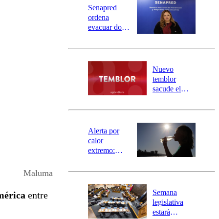
Senapred
ordena
evacuar dos
sectores de
Carahue por
desborde del
río Damas:
Nuevo
activa
temblor
mensajería
sacude el
SAE
norte del país:
revisa la
magnitud y el
epicentro
Alerta por
calor
extremo:
Senapred
activa Alerta
Maluma
Temprana
Preventiva en
Semana
mérica
entre
tres comunas
legislativa
estará