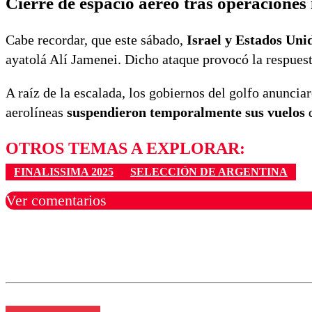
Cierre de espacio aéreo tras operaciones 
Cabe recordar, que este sábado,
Israel y Estados Uni
ayatolá Alí Jamenei. Dicho ataque provocó la respuest
A raíz de la escalada, los gobiernos del golfo anuncia
aerolíneas
suspendieron temporalmente sus vuelos
d
OTROS TEMAS A EXPLORAR:
FINALISSIMA 2025
SELECCIÓN DE ARGENTINA
Ver comentarios
Los comentarios son moder
Nombre