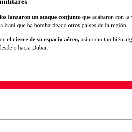
militares
dos lanzaron un ataque conjunto
que acabaron con la 
a iraní que ha bombardeado otros países de la región.
ron el
cierre de su espacio aéreo,
así como también al
esde o hacia Dubai.
ados para garantizar un diálogo respetuoso.
Correo