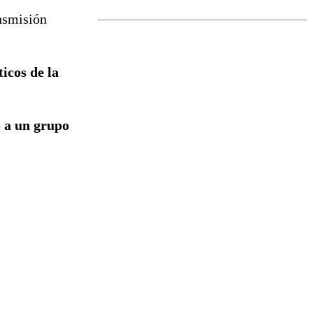
marcada por
ansmisión
el fin de la
tramitación
del proyecto
de
icos de la
reconstrucción
 a un grupo