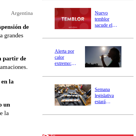
desborde del
río Damas:
Argentina
Nuevo
activa
temblor
mensajería
sacude el
spensión de
SAE
norte del país:
 a grandes
revisa la
magnitud y el
epicentro
Alerta por
calor
a partir de
extremo:
ramaciones.
Senapred
activa Alerta
 en la
Temprana
Preventiva en
Semana
tres comunas
legislativa
estará
o un
marcada por
e la
el fin de la
tramitación
del proyecto
de