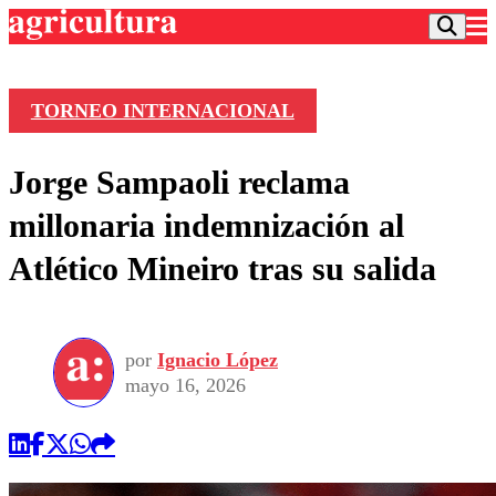
TORNEO INTERNACIONAL
Podcast
Jorge Sampaoli reclama
Frecuencias
Agricultura TV
millonaria indemnización al
Deportes
Atlético Mineiro tras su salida
Entretención
Colo Colo
Noticias
Motor
Vida Social
Otros Deportes
Dato Practico
Publicaciones en medios
por
Ignacio López
Seleccion Chilena
Economía
Opinión
mayo 16, 2026
Torneo Internacional
Internacional
Programas
Torneo Nacional
Nacional
Comercial
Universidad Católica
Política
Universidad de Chile
Sustentabilidad