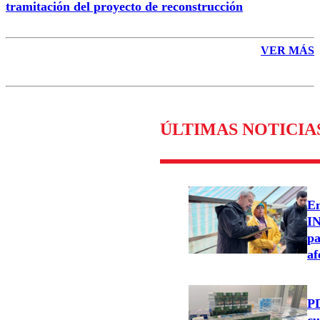
tramitación del proyecto de reconstrucción
VER MÁS
ÚLTIMAS NOTICIA
Em
IN
pa
af
PD