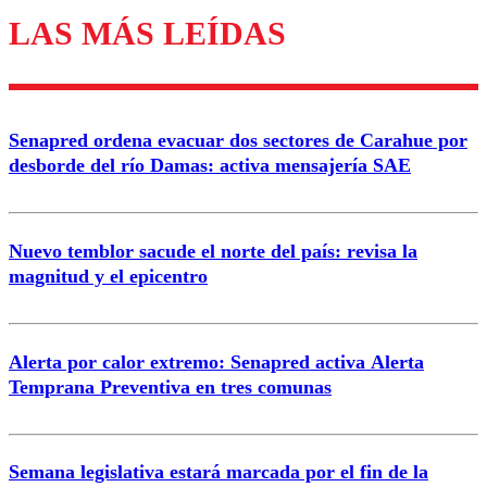
LAS MÁS LEÍDAS
Los comentarios son moderados para garantizar un
diálogo respetuoso.
Nombre
Senapred ordena evacuar dos sectores de Carahue por
Correo
desborde del río Damas: activa mensajería SAE
Nuevo temblor sacude el norte del país: revisa la
magnitud y el epicentro
Enviar comentario
Alerta por calor extremo: Senapred activa Alerta
Temprana Preventiva en tres comunas
Semana legislativa estará marcada por el fin de la