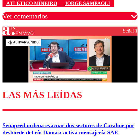
ATLÉTICO MINEIRO
JORGE SAMPAOLI
Ver comentarios
Señal 1
EN VIVO
Los comentarios son moderados para garantizar un
diálogo respetuoso.
Nombre
Correo
LAS MÁS LEÍDAS
Enviar comentario
Senapred ordena evacuar dos sectores de Carahue por
desborde del río Damas: activa mensajería SAE