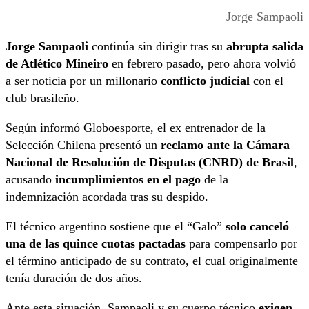
Jorge Sampaoli
Jorge Sampaoli
continúa sin dirigir tras su
abrupta salida
de Atlético Mineiro
en febrero pasado, pero ahora volvió
a ser noticia por un millonario
conflicto judicial
con el
club brasileño.
Según informó Globoesporte, el ex entrenador de la
Selección Chilena presentó un
reclamo ante la Cámara
Nacional de Resolución de Disputas (CNRD) de Brasil
,
acusando
incumplimientos en el pago
de la
indemnización acordada tras su despido.
El técnico argentino sostiene que el “Galo”
solo canceló
una de las quince cuotas pactadas
para compensarlo por
el término anticipado de su contrato, el cual originalmente
tenía duración de dos años.
Ante esta situación, Sampaoli y su cuerpo técnico
exigen