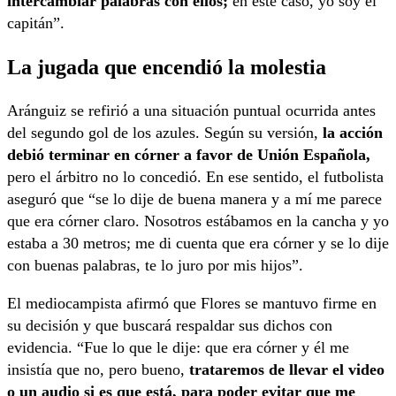
intercambiar palabras con ellos;
en este caso, yo soy el
capitán”.
La jugada que encendió la molestia
Aránguiz se refirió a una situación puntual ocurrida antes
del segundo gol de los azules. Según su versión,
la acción
debió terminar en córner a favor de Unión Española,
pero el árbitro no lo concedió. En ese sentido, el futbolista
aseguró que “se lo dije de buena manera y a mí me parece
que era córner claro. Nosotros estábamos en la cancha y yo
estaba a 30 metros; me di cuenta que era córner y se lo dije
con buenas palabras, te lo juro por mis hijos”.
El mediocampista afirmó que Flores se mantuvo firme en
su decisión y que buscará respaldar sus dichos con
evidencia. “Fue lo que le dije: que era córner y él me
insistía que no, pero bueno,
trataremos de llevar el video
o un audio si es que está, para poder evitar que me