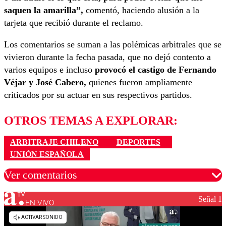
saquen la amarilla”,
comentó, haciendo alusión a la
tarjeta que recibió durante el reclamo.
Los comentarios se suman a las polémicas arbitrales que se
vivieron durante la fecha pasada, que no dejó contento a
varios equipos e incluso
provocó el castigo de Fernando
Véjar y José Cabero,
quienes fueron ampliamente
criticados por su actuar en sus respectivos partidos.
OTROS TEMAS A EXPLORAR:
ARBITRAJE CHILENO
DEPORTES
UNIÓN ESPAÑOLA
Ver comentarios
Señal 1
EN VIVO
Los comentarios son moderados para garantizar un
diálogo respetuoso.