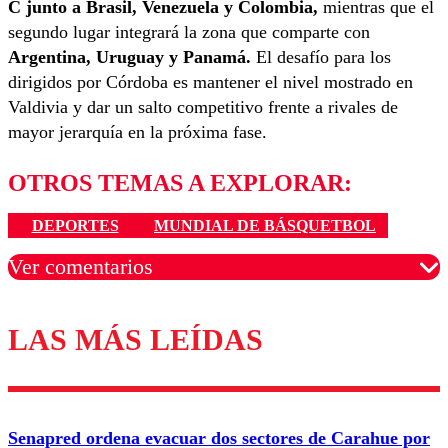
C junto a Brasil, Venezuela y Colombia,
mientras que el
segundo lugar integrará la zona que comparte con
Argentina, Uruguay y Panamá.
El desafío para los
dirigidos por Córdoba es mantener el nivel mostrado en
Valdivia y dar un salto competitivo frente a rivales de
mayor jerarquía en la próxima fase.
OTROS TEMAS A EXPLORAR:
DEPORTES
MUNDIAL DE BÁSQUETBOL
Ver comentarios
LAS MÁS LEÍDAS
Los comentarios son moderados para garantizar un
diálogo respetuoso.
Nombre
Senapred ordena evacuar dos sectores de Carahue por
Correo