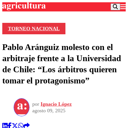
TORNEO NACIONAL
Podcast
Pablo Aránguiz molesto con el
Frecuencias
Agricultura TV
arbitraje frente a la Universidad
Deportes
de Chile: “Los árbitros quieren
Entretención
Colo Colo
Noticias
tomar el protagonismo”
Motor
Vida Social
Otros Deportes
Dato Practico
Publicaciones en medios
Seleccion Chilena
Economía
Opinión
Torneo Internacional
Internacional
por
Ignacio López
Programas
Torneo Nacional
Nacional
agosto 09, 2025
Comercial
Universidad Católica
Política
Universidad de Chile
Sustentabilidad