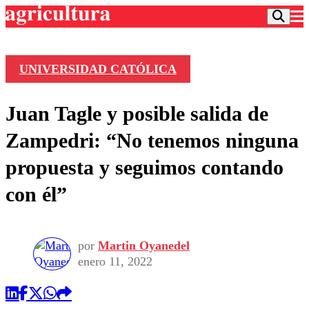
UNIVERSIDAD CATÓLICA
Podcast
Juan Tagle y posible salida de
Frecuencias
Agricultura TV
Zampedri: “No tenemos ninguna
Deportes
propuesta y seguimos contando
Entretención
Colo Colo
Noticias
con él”
Motor
Vida Social
Otros Deportes
Dato Practico
Publicaciones en medios
Seleccion Chilena
Economía
Opinión
Torneo Internacional
Internacional
por
Martin Oyanedel
Programas
enero 11, 2022
Torneo Nacional
Nacional
Comercial
Universidad Católica
Política
Universidad de Chile
Sustentabilidad