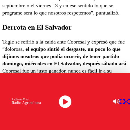
septiembre o el viernes 13 y en ese sentido lo que se
programe será lo que nosotros respetemos”, puntualizó.
Derrota en El Salvador
Tagle se refirió a la caída ante Cobresal y expresó que fue
“dolorosa,
el equipo sintió el desgaste, un poco lo que
dijimos nosotros que podía ocurrir, de tener partido
domingo, miércoles en El Salvador, después sábado acá
.
Cobresal fue un justo ganador, nunca es fácil ir a su
cancha, se hace más difícil el objetivo sin duda”.
“No lo vamos a dar por perdido,
en algunos torneos
pasados hemos estado a una mayor distancia del
Radio en Vivo
Radio Agricultura
primer lugar y hemos logrado el objetivo
. Recordando
lo más cercano, el 2021 estábamos a 10 puntos de Colo-
Colo, quedando menos fechas que las que quedan
ahora, así que el equipo por lo menos está absolutamente