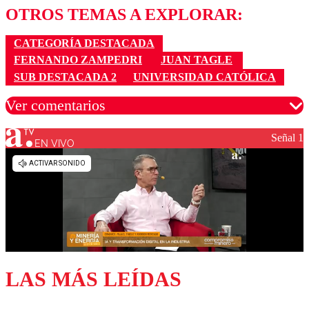
OTROS TEMAS A EXPLORAR:
CATEGORÍA DESTACADA
FERNANDO ZAMPEDRI
JUAN TAGLE
SUB DESTACADA 2
UNIVERSIDAD CATÓLICA
Ver comentarios
Señal 1
EN VIVO
Los comentarios son moderados para garantizar un
diálogo respetuoso.
Nombre
Correo
LAS MÁS LEÍDAS