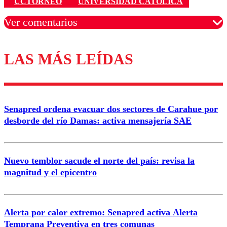
UCTORNEO
UNIVERSIDAD CATÓLICA
Ver comentarios
LAS MÁS LEÍDAS
Los comentarios son moderados para garantizar un
diálogo respetuoso.
Nombre
Senapred ordena evacuar dos sectores de Carahue por
Correo
desborde del río Damas: activa mensajería SAE
Nuevo temblor sacude el norte del país: revisa la
magnitud y el epicentro
Enviar comentario
Alerta por calor extremo: Senapred activa Alerta
Temprana Preventiva en tres comunas