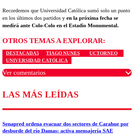
Recordemos que Universidad Católica sumó solo un punto
en los últimos dos partidos y
en la próxima fecha se
medirá ante Colo-Colo en el Estadio Monumental.
OTROS TEMAS A EXPLORAR:
DESTACADA5
TIAGO NUNES
UCTORNEO
UNIVERSIDAD CATÓLICA
Ver comentarios
LAS MÁS LEÍDAS
Los comentarios son moderados para garantizar un
diálogo respetuoso.
Nombre
Senapred ordena evacuar dos sectores de Carahue por
Correo
desborde del río Damas: activa mensajería SAE