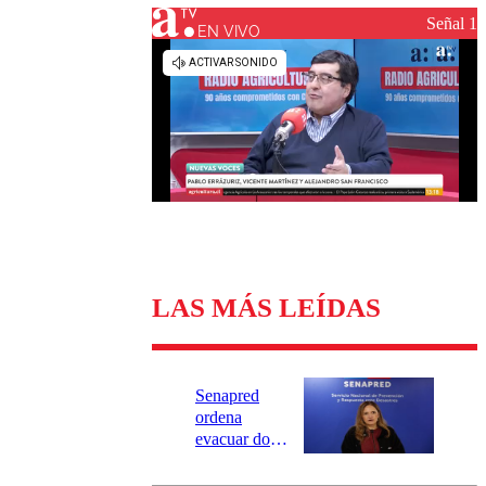
Universidad Católica
Política
Señal 1
Universidad de Chile
Sustentabilidad
EN VIVO
LAS MÁS LEÍDAS
Senapred
ordena
evacuar dos
sectores de
Carahue por