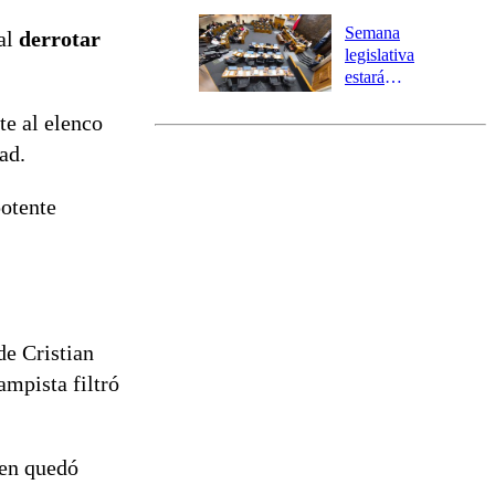
Temprana
Preventiva en
Semana
 al
derrotar
tres comunas
legislativa
estará
marcada por
te al elenco
el fin de la
tramitación
ad.
del proyecto
de
potente
reconstrucción
 de Cristian
ampista filtró
ien quedó