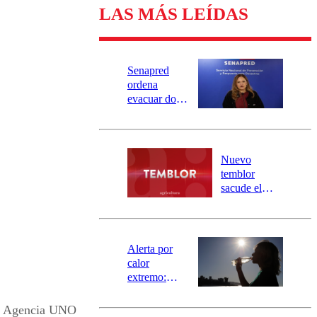
LAS MÁS LEÍDAS
Senapred
ordena
evacuar dos
sectores de
Carahue por
desborde del
río Damas:
Nuevo
activa
temblor
mensajería
sacude el
SAE
norte del país:
revisa la
magnitud y el
epicentro
Alerta por
calor
extremo:
Senapred
activa Alerta
Agencia UNO