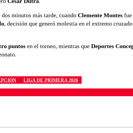
tero
César Dutra
.
a dos minutos más tarde, cuando
Clemente Montes
fue
lo
, decisión que generó molestia en el extremo cruzado
tro puntos
en el torneo, mientras que
Deportes Conce
eonato.
EPCIÓN
LIGA DE PRIMERA 2026
ados para garantizar un diálogo respetuoso.
Correo