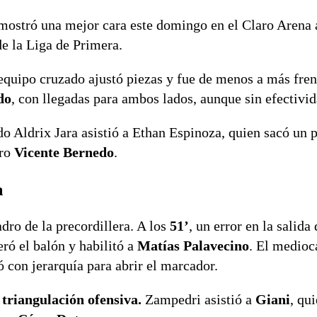
y mostró una mejor cara este domingo en el Claro Arena
e la Liga de Primera.
 equipo cruzado ajustó piezas y fue de menos a más fren
do
, con llegadas para ambos lados, aunque sin efectivid
do Aldrix Jara asistió a Ethan Espinoza, quien sacó un 
ero
Vicente Bernedo
.
a
ro de la precordillera. A los
51’
, un error en la salida
eró el balón y habilitó a
Matías Palavecino
. El medioc
ó con jerarquía para abrir el marcador.
 triangulación ofensiva.
Zampedri asistió a
Giani
, qu