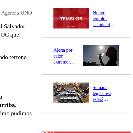
desborde del
río Damas:
Agencia UNO
Nuevo
activa
temblor
mensajería
sacude el
l Salvador.
SAE
norte del país:
a UC que
revisa la
magnitud y el
epicentro
Alerta por
calor
ndo terreno
extremo:
Senapred
activa Alerta
Temprana
Preventiva en
Semana
tres comunas
legislativa
a
estará
arriba.
marcada por
el fin de la
ltimo pudimos
tramitación
del proyecto
de