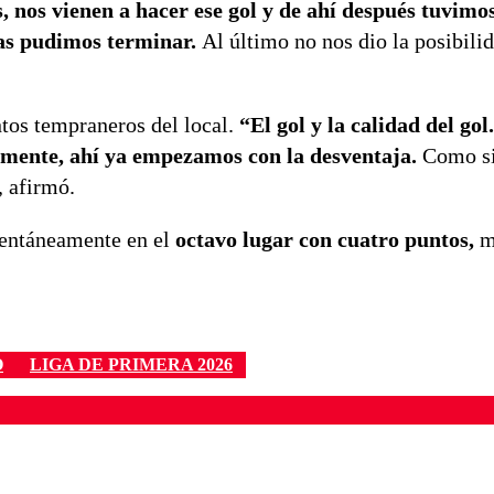
 nos vienen a hacer ese gol y de ahí después tuvim
las pudimos terminar.
Al último no nos dio la posibili
tos tempraneros del local.
“El gol y la calidad del gol
emente, ahí ya empezamos con la desventaja.
Como si
, afirmó.
mentáneamente en el
octavo lugar con cuatro puntos,
m
O
LIGA DE PRIMERA 2026
ados para garantizar un diálogo respetuoso.