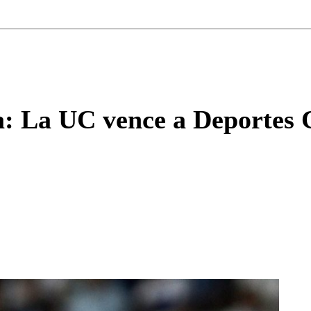
Correo
Enviar c
a: La UC vence a Deportes C