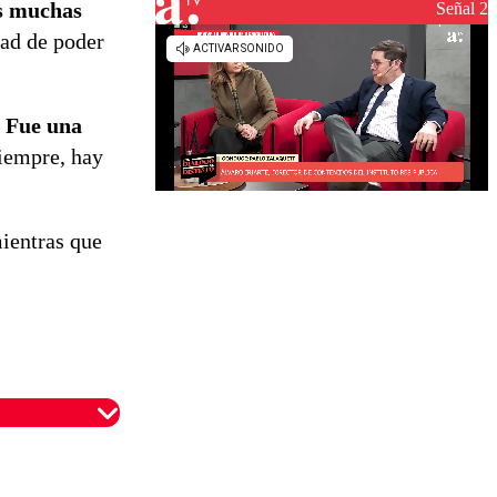
reconstrucción
os muchas
Señal 2
dad de poder
. Fue una
empre, hay
ientras que