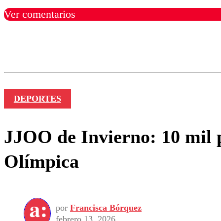
Ver comentarios
Los comentarios son moder
Nombre
DEPORTES
JJOO de Invierno: 10 mil p
Olímpica
por
Francisca Bórquez
febrero 13, 2026