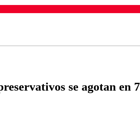
ados para garantizar un diálogo respetuoso.
Correo
Enviar c
reservativos se agotan en 72