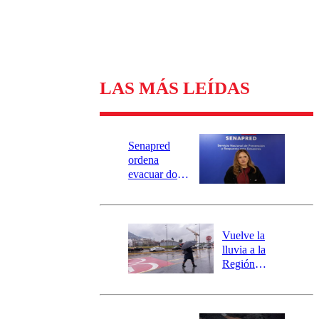
LAS MÁS LEÍDAS
Senapred
ordena
evacuar dos
sectores de
Carahue por
desborde del
río Damas:
Vuelve la
activa
lluvia a la
mensajería
Región
SAE
Metropolitana:
este es el
pronóstico de