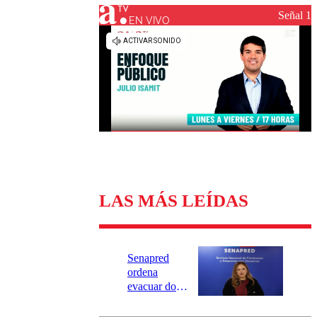
Universidad Católica
Política
Señal 1
Universidad de Chile
Sustentabilidad
EN VIVO
LAS MÁS LEÍDAS
Senapred
ordena
evacuar dos
sectores de
Carahue por