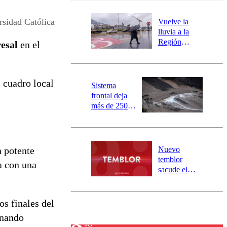
desborde del
río Damas:
idad Católica
Vuelve la
activa
lluvia a la
mensajería
Región
esal
en el
SAE
Metropolitana:
este es el
pronóstico de
 cuadro local
la DMC para
Sistema
este viernes
frontal deja
más de 250
damnificados
y 317
personas
aisladas entre
Nuevo
n potente
Valparaíso y
temblor
a con una
Los Ríos
sacude el
norte del país:
revisa la
magnitud y el
os finales del
epicentro
rnando