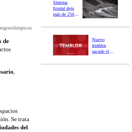
la DMC para
Sistema
este viernes
frontal deja
más de 250
damnificados
y 317
uegosolimpicos
personas
aisladas entre
Nuevo
s de
Valparaíso y
temblor
uctos
Los Ríos
sacude el
norte del país:
revisa la
magnitud y el
esario
,
epicentro
espacios
ión. Se trata
ciudades del