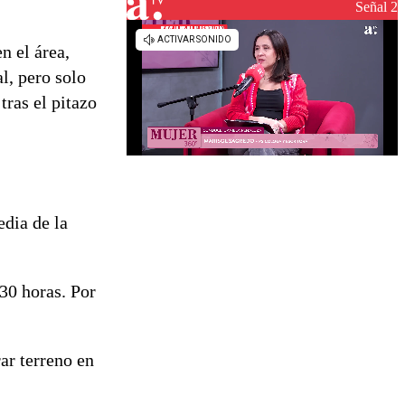
Señal 2
n el área,
l, pero solo
tras el pitazo
edia de la
:30 horas. Por
ar terreno en