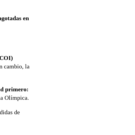
agotadas en
(COI)
n cambio, la
ud primero:
la Olímpica.
edidas de