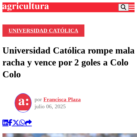
UNIVERSIDAD CATÓLICA
Podcast
Universidad Católica rompe mala
Frecuencias
Agricultura TV
racha y vence por 2 goles a Colo
Deportes
Colo
Entretención
Colo Colo
Noticias
Motor
Vida Social
Otros Deportes
Dato Practico
Publicaciones en medios
por
Francisca Plaza
Seleccion Chilena
Economía
Opinión
julio 06, 2025
Torneo Internacional
Internacional
Programas
Torneo Nacional
Nacional
Comercial
Universidad Católica
Política
Universidad de Chile
Sustentabilidad