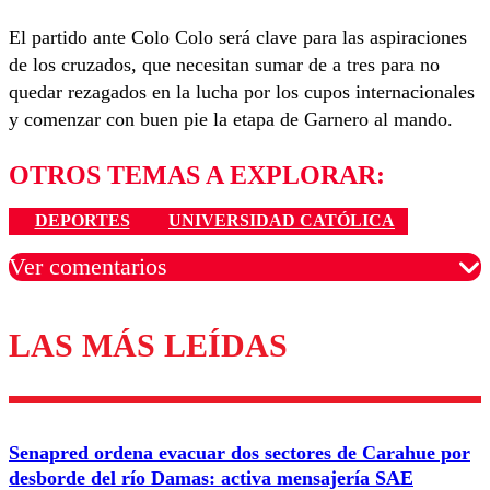
El partido ante Colo Colo será clave para las aspiraciones
de los cruzados, que necesitan sumar de a tres para no
quedar rezagados en la lucha por los cupos internacionales
y comenzar con buen pie la etapa de Garnero al mando.
OTROS TEMAS A EXPLORAR:
DEPORTES
UNIVERSIDAD CATÓLICA
Ver comentarios
LAS MÁS LEÍDAS
Los comentarios son moderados para garantizar un
diálogo respetuoso.
Nombre
Senapred ordena evacuar dos sectores de Carahue por
Correo
desborde del río Damas: activa mensajería SAE