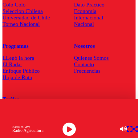
Colo Colo
Dato Practico
Seleccion Chilena
Economía
Universidad de Chile
Internacional
Torneo Nacional
Nacional
Programas
Nosotros
LLegó la hora
Quienes Somos
El Radar
Contacto
Enfoqué Público
Frecuencias
Hoja de Ruta
Tarifas
Comercial
Tarifas Servel Radio
Radio en Vivo
Radio Agricultura