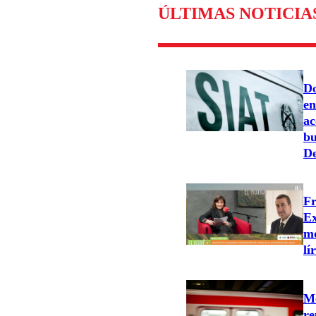
ÚLTIMAS NOTICIA
Do
en
ac
bu
De
Fr
Ex
mo
lí
Me
re