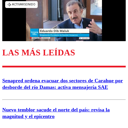
diálogo respetuoso.
Nombre
Correo
LAS MÁS LEÍDAS
Enviar comentario
Senapred ordena evacuar dos sectores de Carahue por
desborde del río Damas: activa mensajería SAE
Nuevo temblor sacude el norte del país: revisa la
magnitud y el epicentro