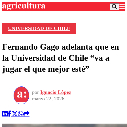
UNIVERSIDAD DE CHILE
Podcast
Fernando Gago adelanta que en
Frecuencias
Agricultura TV
la Universidad de Chile “va a
Deportes
jugar el que mejor esté”
Entretención
Colo Colo
Noticias
Motor
Vida Social
Otros Deportes
Dato Practico
Publicaciones en medios
por
Ignacio López
Seleccion Chilena
Economía
Opinión
marzo 22, 2026
Torneo Internacional
Internacional
Programas
Torneo Nacional
Nacional
Comercial
Universidad Católica
Política
Universidad de Chile
Sustentabilidad