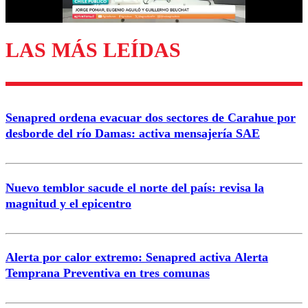
LAS MÁS LEÍDAS
Enviar comentario
Senapred ordena evacuar dos sectores de Carahue por
desborde del río Damas: activa mensajería SAE
Nuevo temblor sacude el norte del país: revisa la
magnitud y el epicentro
Alerta por calor extremo: Senapred activa Alerta
Temprana Preventiva en tres comunas