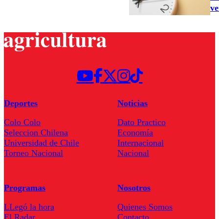
ve
Deportes
Noticias
Colo Colo
Dato Practico
Seleccion Chilena
Economía
Universidad de Chile
Internacional
Torneo Nacional
Nacional
Programas
Nosotros
LLegó la hora
Quienes Somos
El Radar
Contacto