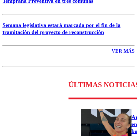
Temprana Preventiva en tres comunas
Semana legislativa estará marcada por el fin de la
tramitación del proyecto de reconstrucción
VER MÁS
ÚLTIMAS NOTICIA
Ar
en
bu