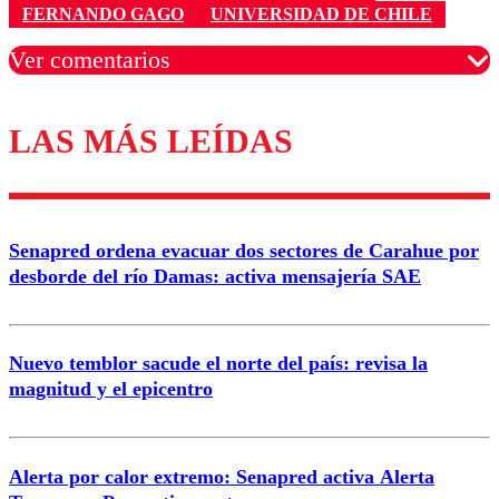
FERNANDO GAGO
UNIVERSIDAD DE CHILE
Ver comentarios
LAS MÁS LEÍDAS
Los comentarios son moderados para garantizar un
diálogo respetuoso.
Nombre
Senapred ordena evacuar dos sectores de Carahue por
Correo
desborde del río Damas: activa mensajería SAE
Nuevo temblor sacude el norte del país: revisa la
magnitud y el epicentro
Enviar comentario
Alerta por calor extremo: Senapred activa Alerta