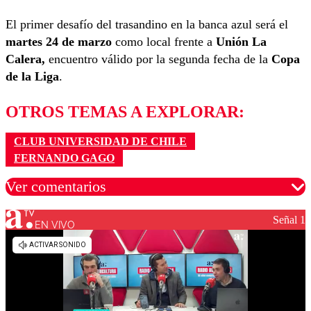
El primer desafío del trasandino en la banca azul será el
martes 24 de marzo
como local frente a
Unión La
Calera,
encuentro válido por la segunda fecha de la
Copa
de la Liga
.
OTROS TEMAS A EXPLORAR:
CLUB UNIVERSIDAD DE CHILE
FERNANDO GAGO
Ver comentarios
Señal 1
EN VIVO
Los comentarios son moderados para garantizar un
diálogo respetuoso.
Nombre
Correo