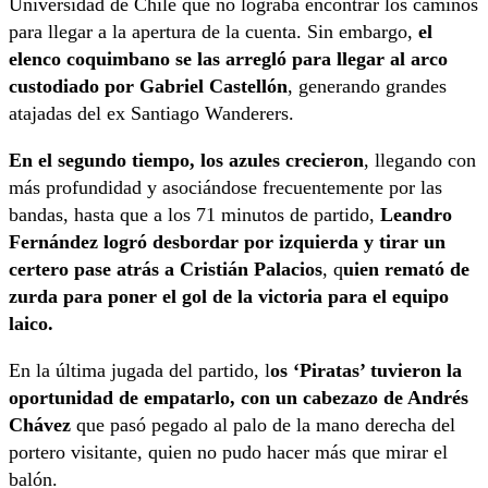
Universidad de Chile que no lograba encontrar los caminos
para llegar a la apertura de la cuenta. Sin embargo,
el
elenco coquimbano se las arregló para llegar al arco
custodiado por Gabriel Castellón
, generando grandes
atajadas del ex Santiago Wanderers.
En el segundo tiempo, los azules crecieron
, llegando con
más profundidad y asociándose frecuentemente por las
bandas, hasta que a los 71 minutos de partido,
Leandro
Fernández logró desbordar por izquierda y tirar un
certero pase atrás a Cristián Palacios
, q
uien remató de
zurda para poner el gol de la victoria para el equipo
laico.
En la última jugada del partido, l
os ‘Piratas’ tuvieron la
oportunidad de empatarlo, con un cabezazo de Andrés
Chávez
que pasó pegado al palo de la mano derecha del
portero visitante, quien no pudo hacer más que mirar el
balón.