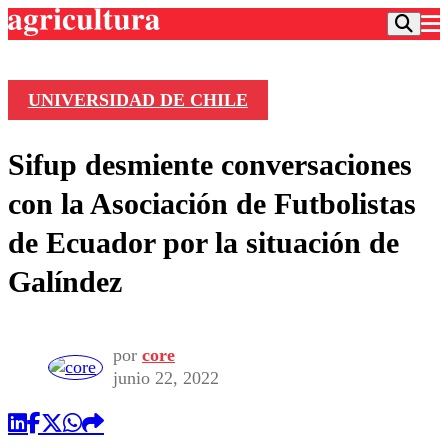
UNIVERSIDAD DE CHILE
Podcast
Sifup desmiente conversaciones
Frecuencias
Agricultura TV
con la Asociación de Futbolistas
Deportes
de Ecuador por la situación de
Entretención
Colo Colo
Noticias
Galíndez
Motor
Vida Social
Otros Deportes
Dato Practico
Publicaciones en medios
Seleccion Chilena
Economía
Opinión
Torneo Internacional
Internacional
por
core
Programas
junio 22, 2022
Torneo Nacional
Nacional
Comercial
Universidad Católica
Política
Universidad de Chile
Sustentabilidad