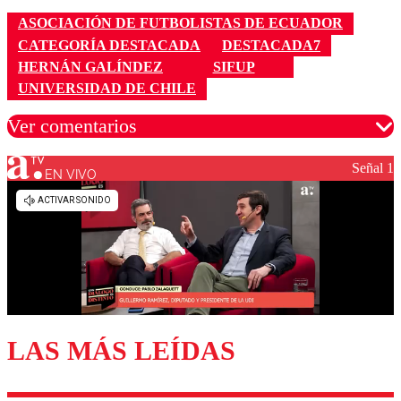
ASOCIACIÓN DE FUTBOLISTAS DE ECUADOR
CATEGORÍA DESTACADA
DESTACADA7
HERNÁN GALÍNDEZ
SIFUP
UNIVERSIDAD DE CHILE
Ver comentarios
Señal 1
EN VIVO
Los comentarios son moderados para garantizar un
diálogo respetuoso.
Nombre
Correo
LAS MÁS LEÍDAS
Enviar comentario