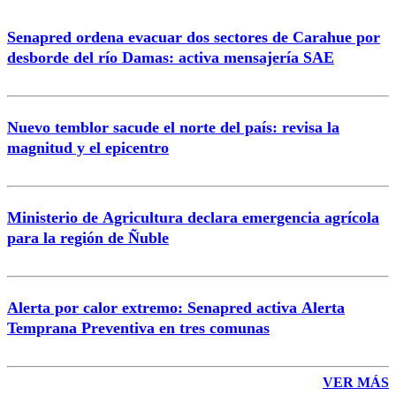
Senapred ordena evacuar dos sectores de Carahue por
desborde del río Damas: activa mensajería SAE
Nuevo temblor sacude el norte del país: revisa la
magnitud y el epicentro
Ministerio de Agricultura declara emergencia agrícola
para la región de Ñuble
Alerta por calor extremo: Senapred activa Alerta
Temprana Preventiva en tres comunas
VER MÁS