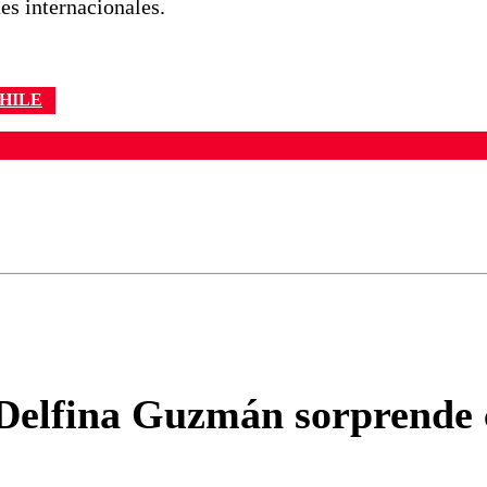
es internacionales.
HILE
ados para garantizar un diálogo respetuoso.
Correo
Enviar c
 Delfina Guzmán sorprende 