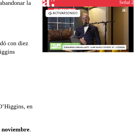
reconstrucción
abandonar la
Señal 2
edó con diez
iggins
O’Higgins, en
e noviembre
.