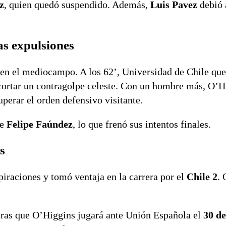
z
, quien quedó suspendido. Además,
Luis Pavez
debió 
as expulsiones
o en el mediocampo. A los 62’, Universidad de Chile qu
 cortar un contragolpe celeste. Con un hombre más, O’H
uperar el orden defensivo visitante.
de
Felipe Faúndez
, lo que frenó sus intentos finales.
s
piraciones y tomó ventaja en la carrera por el
Chile 2
. 
tras que O’Higgins jugará ante Unión Española el
30 d