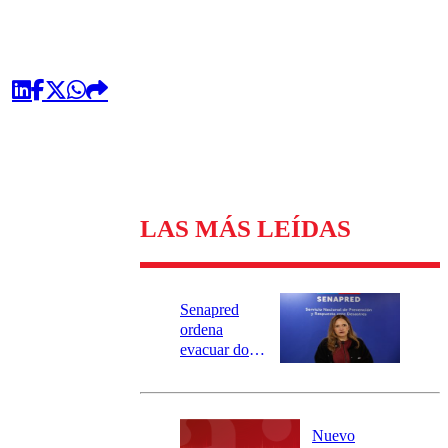
LAS MÁS LEÍDAS
Senapred
ordena
evacuar dos
sectores de
Carahue por
desborde del
río Damas:
Nuevo