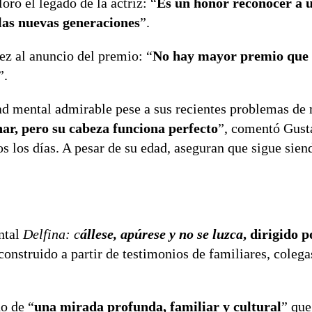
oró el legado de la actriz: “
Es un honor reconocer a 
 las nuevas generaciones
”.
z al anuncio del premio: “
No hay mayor premio que 
”.
idad mental admirable pese a sus recientes problemas de
nar, pero su cabeza funciona perfecto
”, comentó Gust
s los días. A pesar de su edad, aseguran que sigue sien
ntal
Delfina: c
állese, apúrese y no se luzca
, dirigido 
 construido a partir de testimonios de familiares, colega
no de “
una mirada profunda, familiar y cultural
” qu