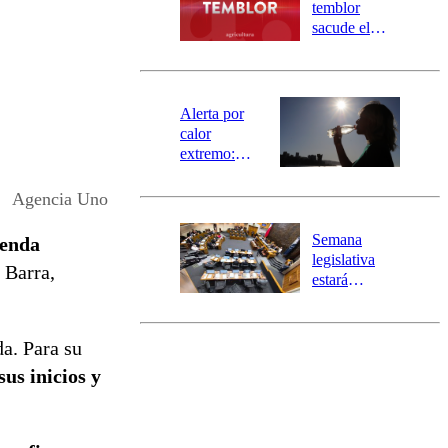
activa
temblor
mensajería
sacude el
SAE
norte del país:
revisa la
magnitud y el
epicentro
Alerta por
calor
extremo:
Senapred
activa Alerta
Agencia Uno
Temprana
Preventiva en
Semana
genda
tres comunas
legislativa
 Barra,
estará
marcada por
el fin de la
tramitación
a. Para su
del proyecto
sus inicios y
de
reconstrucción