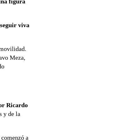
una figura
seguir viva
 movilidad.
avo Meza,
do
por Ricardo
s y de la
e comenzó a