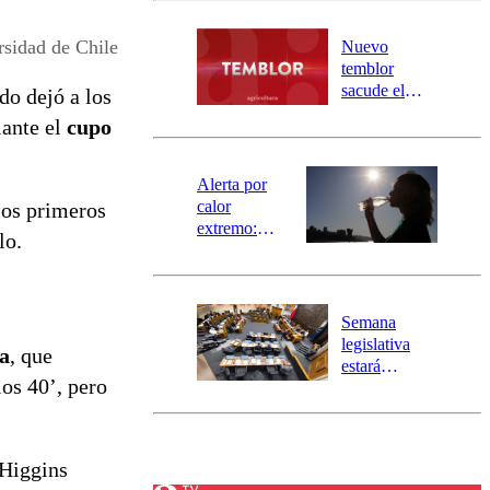
desborde del
río Damas:
idad de Chile
Nuevo
activa
temblor
mensajería
sacude el
do dejó a los
SAE
norte del país:
iante el
cupo
revisa la
magnitud y el
epicentro
Alerta por
calor
los primeros
extremo:
lo.
Senapred
activa Alerta
Temprana
Preventiva en
Semana
tres comunas
legislativa
a
, que
estará
los 40’, pero
marcada por
el fin de la
tramitación
del proyecto
’Higgins
de